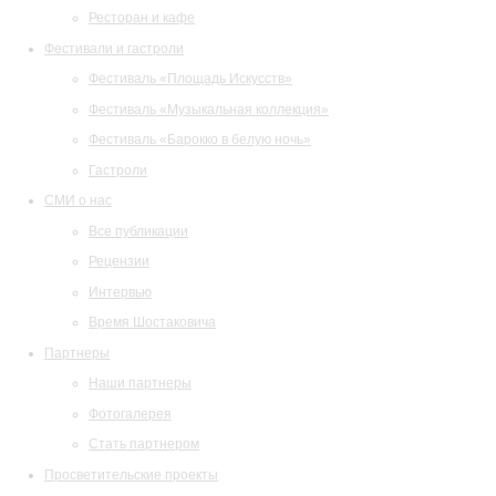
Ресторан и кафе
Фестивали и гастроли
Фестиваль «Площадь Искусств»
Фестиваль «Музыкальная коллекция»
Фестиваль «Барокко в белую ночь»
Гастроли
СМИ о нас
Все публикации
Рецензии
Интервью
Время Шостаковича
Партнеры
Наши партнеры
Фотогалерея
Стать партнером
Просветительские проекты