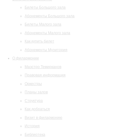
Билеты Большого зала
Абонементы Большого зала
Билеты Малого зала
Абонементы Малого зала
Как купить билет
Абонементы Музитория
О филармонии
Маэстро Темирканов
Правовая информация
Оркестры
Планы залов
Структура
Как добраться
Визит в филармонию
История
Библиотека