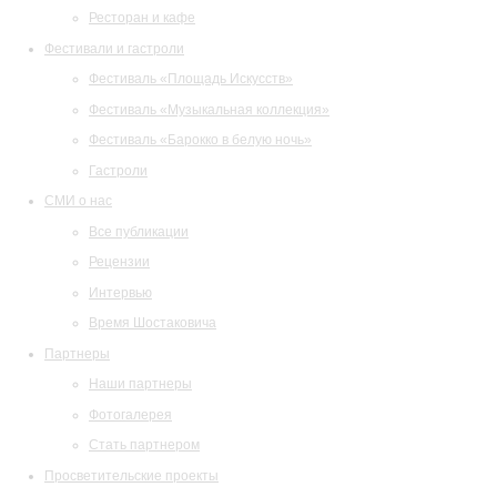
Ресторан и кафе
Фестивали и гастроли
Фестиваль «Площадь Искусств»
Фестиваль «Музыкальная коллекция»
Фестиваль «Барокко в белую ночь»
Гастроли
СМИ о нас
Все публикации
Рецензии
Интервью
Время Шостаковича
Партнеры
Наши партнеры
Фотогалерея
Стать партнером
Просветительские проекты