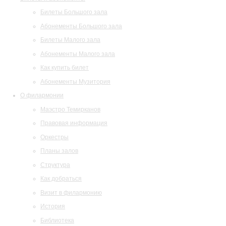
Билеты Большого зала
Абонементы Большого зала
Билеты Малого зала
Абонементы Малого зала
Как купить билет
Абонементы Музитория
О филармонии
Маэстро Темирканов
Правовая информация
Оркестры
Планы залов
Структура
Как добраться
Визит в филармонию
История
Библиотека