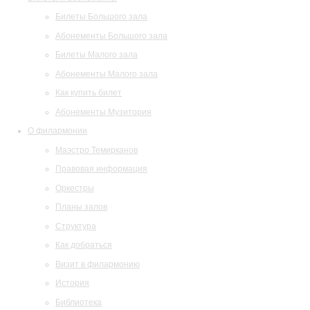
Билеты Большого зала
Абонементы Большого зала
Билеты Малого зала
Абонементы Малого зала
Как купить билет
Абонементы Музитория
О филармонии
Маэстро Темирканов
Правовая информация
Оркестры
Планы залов
Структура
Как добраться
Визит в филармонию
История
Библиотека