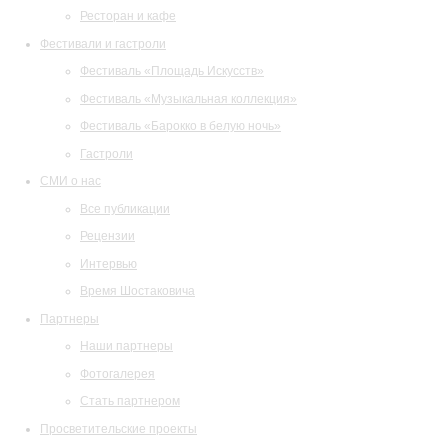
Ресторан и кафе
Фестивали и гастроли
Фестиваль «Площадь Искусств»
Фестиваль «Музыкальная коллекция»
Фестиваль «Барокко в белую ночь»
Гастроли
СМИ о нас
Все публикации
Рецензии
Интервью
Время Шостаковича
Партнеры
Наши партнеры
Фотогалерея
Стать партнером
Просветительские проекты