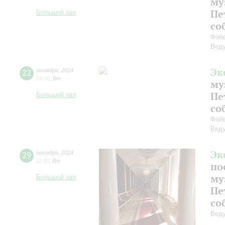
му
Пе
Большой зал
со
Фойе
Веду
Эк
22
октября
,
2024
14:00
,
Вт
му
Пе
Большой зал
со
Фойе
Веду
Эк
29
октября
,
2024
11:00
,
Вт
по
му
Большой зал
Пе
со
Веду