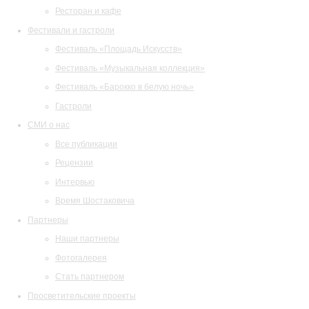
Ресторан и кафе
Фестивали и гастроли
Фестиваль «Площадь Искусств»
Фестиваль «Музыкальная коллекция»
Фестиваль «Барокко в белую ночь»
Гастроли
СМИ о нас
Все публикации
Рецензии
Интервью
Время Шостаковича
Партнеры
Наши партнеры
Фотогалерея
Стать партнером
Просветительские проекты