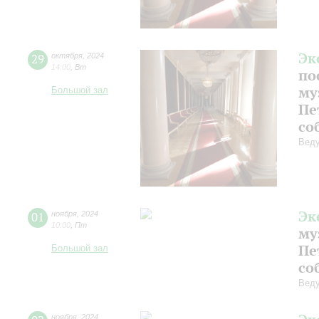
Эк
29
октября
,
2024
14:00
,
Вт
по
му
Большой зал
Пе
со
Веду
Эк
01
ноября
,
2024
10:00
,
Пт
му
Пе
Большой зал
со
Веду
ноября
,
2024