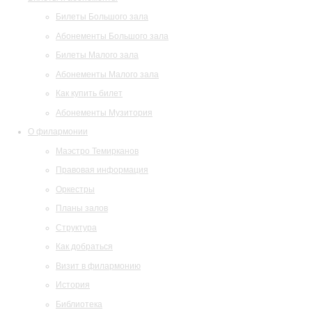
Билеты Большого зала
Абонементы Большого зала
Билеты Малого зала
Абонементы Малого зала
Как купить билет
Абонементы Музитория
О филармонии
Маэстро Темирканов
Правовая информация
Оркестры
Планы залов
Структура
Как добраться
Визит в филармонию
История
Библиотека