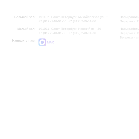
Большой зал:
191186, Санкт-Петербург, Михайловская ул., 2
Часы работы
+7 (812) 240-01-00, +7 (812) 240-01-80
Перерыв с 1
Малый зал:
191011, Санкт-Петербург, Невский пр., 30
Часы работы
+7 (812) 240-01-00, +7 (812) 240-01-70
Перерыв с 1
Вопросы на
Напишите нам:
MAX