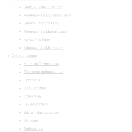
Билеты Большого зала
Абонементы Большого зала
Билеты Малого зала
Абонементы Малого зала
Как купить билет
Абонементы Музитория
О филармонии
Маэстро Темирканов
Правовая информация
Оркестры
Планы залов
Структура
Как добраться
Визит в филармонию
История
Библиотека