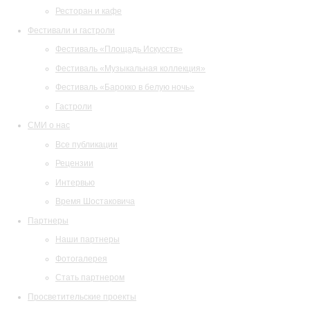
Ресторан и кафе
Фестивали и гастроли
Фестиваль «Площадь Искусств»
Фестиваль «Музыкальная коллекция»
Фестиваль «Барокко в белую ночь»
Гастроли
СМИ о нас
Все публикации
Рецензии
Интервью
Время Шостаковича
Партнеры
Наши партнеры
Фотогалерея
Стать партнером
Просветительские проекты