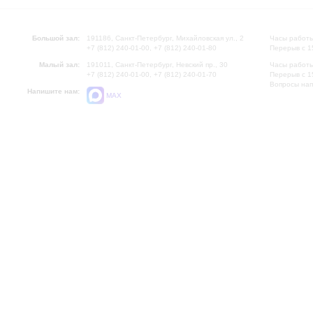
Большой зал:
191186, Санкт-Петербург, Михайловская ул., 2
Часы работы
+7 (812) 240-01-00, +7 (812) 240-01-80
Перерыв с 1
Малый зал:
191011, Санкт-Петербург, Невский пр., 30
Часы работы
+7 (812) 240-01-00, +7 (812) 240-01-70
Перерыв с 1
Вопросы на
Напишите нам:
MAX