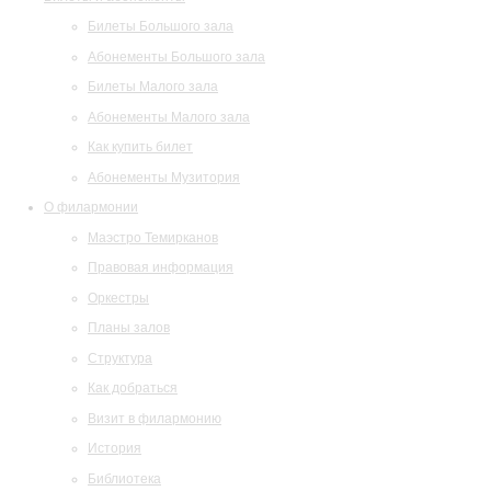
Билеты Большого зала
Абонементы Большого зала
Билеты Малого зала
Абонементы Малого зала
Как купить билет
Абонементы Музитория
О филармонии
Маэстро Темирканов
Правовая информация
Оркестры
Планы залов
Структура
Как добраться
Визит в филармонию
История
Библиотека