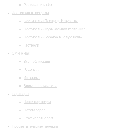
Ресторан и кафе
Фестивали и гастроли
Фестиваль «Площадь Искусств»
Фестиваль «Музыкальная коллекция»
Фестиваль «Барокко в белую ночь»
Гастроли
СМИ о нас
Все публикации
Рецензии
Интервью
Время Шостаковича
Партнеры
Наши партнеры
Фотогалерея
Стать партнером
Просветительские проекты