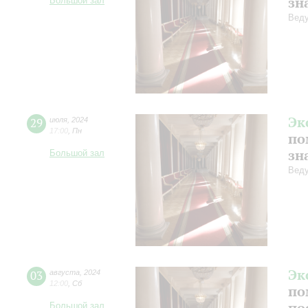
зн
Большой зал
Веду
Эк
29
июля
,
2024
17:00
,
Пн
по
зн
Большой зал
Веду
Эк
03
августа
,
2024
12:00
,
Сб
по
по
Большой зал