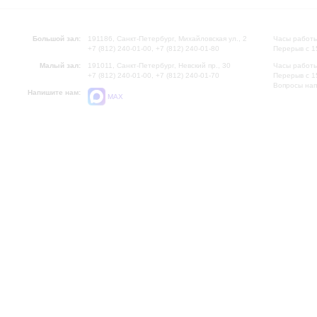
Большой зал:
191186, Санкт-Петербург, Михайловская ул., 2
Часы работы
+7 (812) 240-01-00, +7 (812) 240-01-80
Перерыв с 1
Малый зал:
191011, Санкт-Петербург, Невский пр., 30
Часы работы
+7 (812) 240-01-00, +7 (812) 240-01-70
Перерыв с 1
Вопросы на
Напишите нам:
MAX