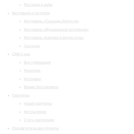
Ресторан и кафе
Фестивали и гастроли
Фестиваль «Площадь Искусств»
Фестиваль «Музыкальная коллекция»
Фестиваль «Барокко в белую ночь»
Гастроли
СМИ о нас
Все публикации
Рецензии
Интервью
Время Шостаковича
Партнеры
Наши партнеры
Фотогалерея
Стать партнером
Просветительские проекты