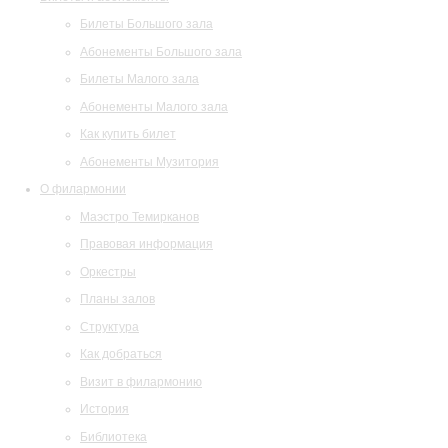
Билеты Большого зала
Абонементы Большого зала
Билеты Малого зала
Абонементы Малого зала
Как купить билет
Абонементы Музитория
О филармонии
Маэстро Темирканов
Правовая информация
Оркестры
Планы залов
Структура
Как добраться
Визит в филармонию
История
Библиотека