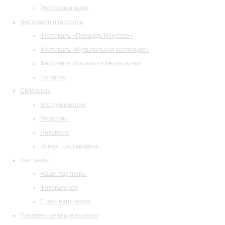
Ресторан и кафе
Фестивали и гастроли
Фестиваль «Площадь Искусств»
Фестиваль «Музыкальная коллекция»
Фестиваль «Барокко в белую ночь»
Гастроли
СМИ о нас
Все публикации
Рецензии
Интервью
Время Шостаковича
Партнеры
Наши партнеры
Фотогалерея
Стать партнером
Просветительские проекты