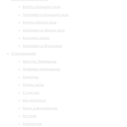
Билеты Большого зала
Абонементы Большого зала
Билеты Малого зала
Абонементы Малого зала
Как купить билет
Абонементы Музитория
О филармонии
Маэстро Темирканов
Правовая информация
Оркестры
Планы залов
Структура
Как добраться
Визит в филармонию
История
Библиотека