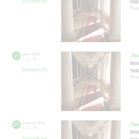
зн
Большой зал
Веду
Эк
29
июля
,
2024
17:00
,
Пн
по
зн
Большой зал
Веду
Эк
03
августа
,
2024
12:00
,
Сб
по
по
Большой зал