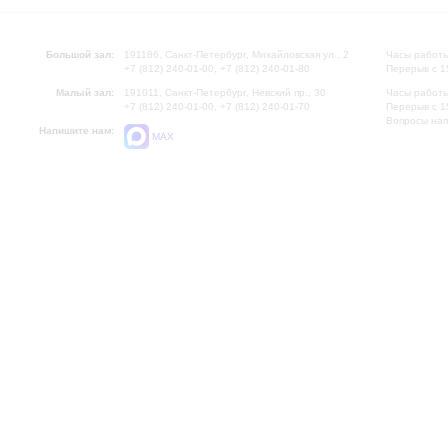
Большой зал:
191186, Санкт-Петербург, Михайловская ул., 2
Часы работы
+7 (812) 240-01-00, +7 (812) 240-01-80
Перерыв с 1
Малый зал:
191011, Санкт-Петербург, Невский пр., 30
Часы работы
+7 (812) 240-01-00, +7 (812) 240-01-70
Перерыв с 1
Вопросы на
Напишите нам:
MAX