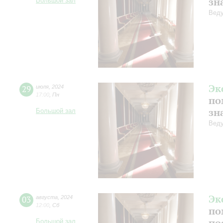
зн
Большой зал
Веду
Эк
29
июля
,
2024
17:00
,
Пн
по
зн
Большой зал
Веду
Эк
03
августа
,
2024
12:00
,
Сб
по
по
Большой зал