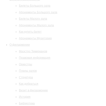
Билеты Большого зала
Абонементы Большого зала
Билеты Малого зала
Абонементы Малого зала
Как купить билет
Абонементы Музитория
О филармонии
Маэстро Темирканов
Правовая информация
Оркестры
Планы залов
Структура
Как добраться
Визит в филармонию
История
Библиотека