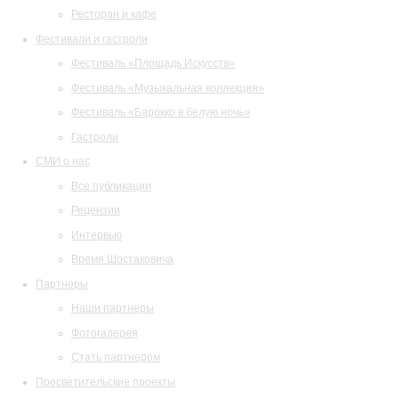
Ресторан и кафе
Фестивали и гастроли
Фестиваль «Площадь Искусств»
Фестиваль «Музыкальная коллекция»
Фестиваль «Барокко в белую ночь»
Гастроли
СМИ о нас
Все публикации
Рецензии
Интервью
Время Шостаковича
Партнеры
Наши партнеры
Фотогалерея
Стать партнером
Просветительские проекты