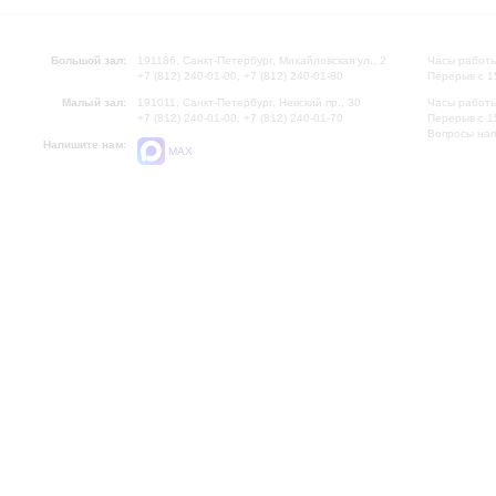
Большой зал:
191186, Санкт-Петербург, Михайловская ул., 2
Часы работы
+7 (812) 240-01-00, +7 (812) 240-01-80
Перерыв с 1
Малый зал:
191011, Санкт-Петербург, Невский пр., 30
Часы работы
+7 (812) 240-01-00, +7 (812) 240-01-70
Перерыв с 1
Вопросы на
Напишите нам:
MAX