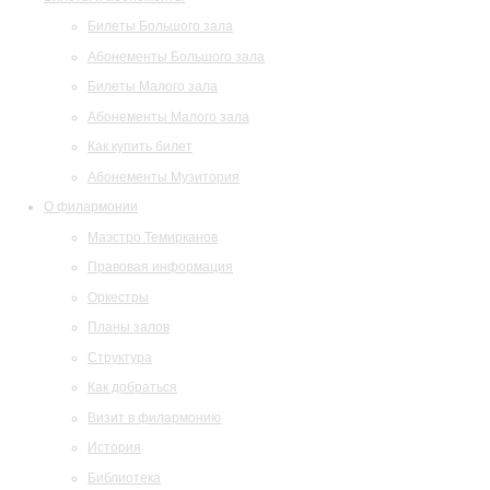
Билеты Большого зала
Абонементы Большого зала
Билеты Малого зала
Абонементы Малого зала
Как купить билет
Абонементы Музитория
О филармонии
Маэстро Темирканов
Правовая информация
Оркестры
Планы залов
Структура
Как добраться
Визит в филармонию
История
Библиотека