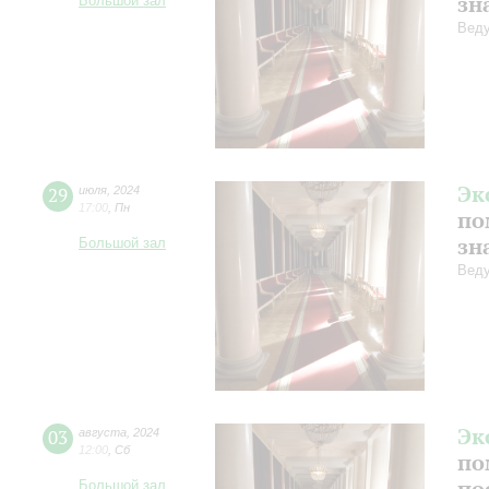
зн
Большой зал
Веду
Эк
29
июля
,
2024
17:00
,
Пн
по
зн
Большой зал
Веду
Эк
03
августа
,
2024
12:00
,
Сб
по
по
Большой зал