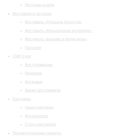
Ресторан и кафе
Фестивали и гастроли
Фестиваль «Площадь Искусств»
Фестиваль «Музыкальная коллекция»
Фестиваль «Барокко в белую ночь»
Гастроли
СМИ о нас
Все публикации
Рецензии
Интервью
Время Шостаковича
Партнеры
Наши партнеры
Фотогалерея
Стать партнером
Просветительские проекты