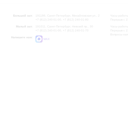
Большой зал:
191186, Санкт-Петербург, Михайловская ул., 2
Часы работы
+7 (812) 240-01-00, +7 (812) 240-01-80
Перерыв с 1
Малый зал:
191011, Санкт-Петербург, Невский пр., 30
Часы работы
+7 (812) 240-01-00, +7 (812) 240-01-70
Перерыв с 1
Вопросы на
Напишите нам:
MAX