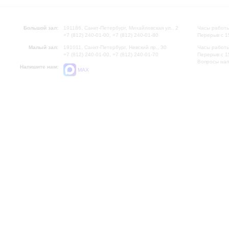
Большой зал:
191186, Санкт-Петербург, Михайловская ул., 2
Часы работы
+7 (812) 240-01-00, +7 (812) 240-01-80
Перерыв с 1
Малый зал:
191011, Санкт-Петербург, Невский пр., 30
Часы работы
+7 (812) 240-01-00, +7 (812) 240-01-70
Перерыв с 1
Вопросы на
Напишите нам:
MAX