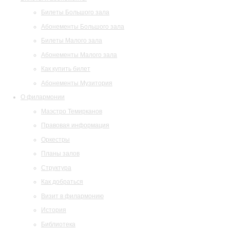
Билеты Большого зала
Абонементы Большого зала
Билеты Малого зала
Абонементы Малого зала
Как купить билет
Абонементы Музитория
О филармонии
Маэстро Темирканов
Правовая информация
Оркестры
Планы залов
Структура
Как добраться
Визит в филармонию
История
Библиотека