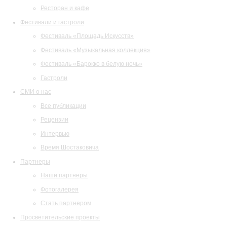
Ресторан и кафе
Фестивали и гастроли
Фестиваль «Площадь Искусств»
Фестиваль «Музыкальная коллекция»
Фестиваль «Барокко в белую ночь»
Гастроли
СМИ о нас
Все публикации
Рецензии
Интервью
Время Шостаковича
Партнеры
Наши партнеры
Фотогалерея
Стать партнером
Просветительские проекты