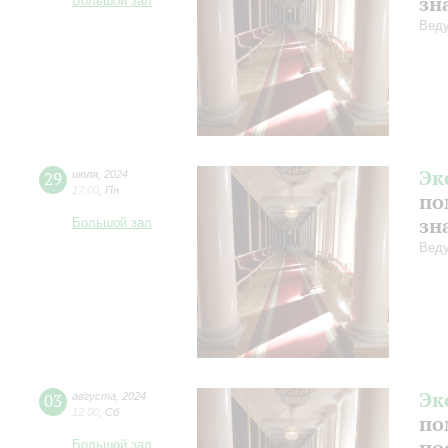
зн
Большой зал
Веду
Эк
29
июля
,
2024
17:00
,
Пн
по
зн
Большой зал
Веду
Эк
03
августа
,
2024
12:00
,
Сб
по
по
Большой зал