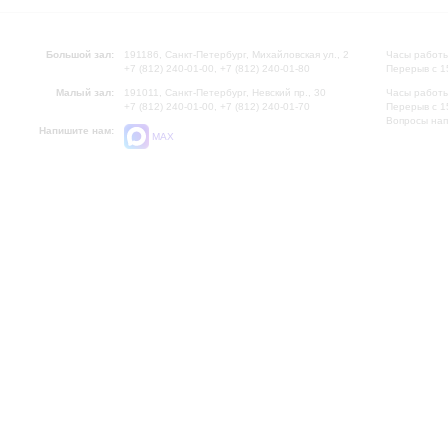
Большой зал:
191186, Санкт-Петербург, Михайловская ул., 2
Часы работы
+7 (812) 240-01-00, +7 (812) 240-01-80
Перерыв с 1
Малый зал:
191011, Санкт-Петербург, Невский пр., 30
Часы работы
+7 (812) 240-01-00, +7 (812) 240-01-70
Перерыв с 1
Вопросы на
Напишите нам:
MAX