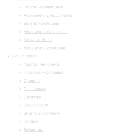
Билеты Большого зала
Абонементы Большого зала
Билеты Малого зала
Абонементы Малого зала
Как купить билет
Абонементы Музитория
О филармонии
Маэстро Темирканов
Правовая информация
Оркестры
Планы залов
Структура
Как добраться
Визит в филармонию
История
Библиотека