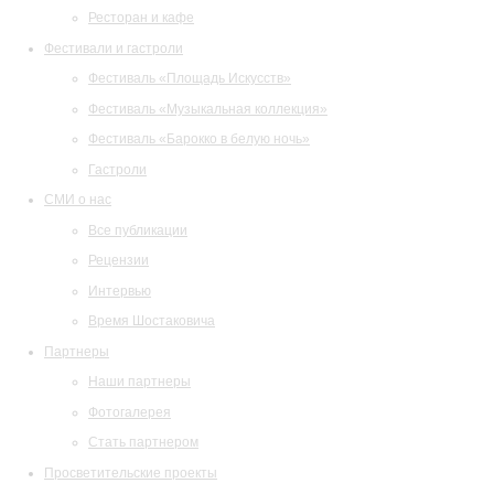
Ресторан и кафе
Фестивали и гастроли
Фестиваль «Площадь Искусств»
Фестиваль «Музыкальная коллекция»
Фестиваль «Барокко в белую ночь»
Гастроли
СМИ о нас
Все публикации
Рецензии
Интервью
Время Шостаковича
Партнеры
Наши партнеры
Фотогалерея
Стать партнером
Просветительские проекты