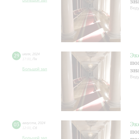
зн
Большой зал
Веду
Эк
29
июля
,
2024
17:00
,
Пн
по
зн
Большой зал
Веду
Эк
03
августа
,
2024
12:00
,
Сб
по
по
Большой зал