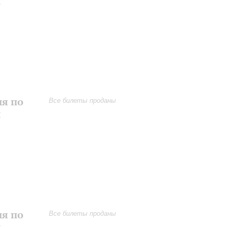
и
ия по
Все билеты проданы
и
ия по
Все билеты проданы
и