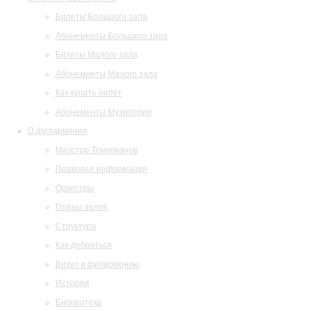
Билеты Большого зала
Абонементы Большого зала
Билеты Малого зала
Абонементы Малого зала
Как купить билет
Абонементы Музитория
О филармонии
Маэстро Темирканов
Правовая информация
Оркестры
Планы залов
Структура
Как добраться
Визит в филармонию
История
Библиотека