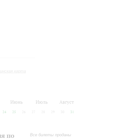
инская карта
Июнь
Июль
Август
24
25
26
27
28
29
30
31
ия по
Все билеты проданы