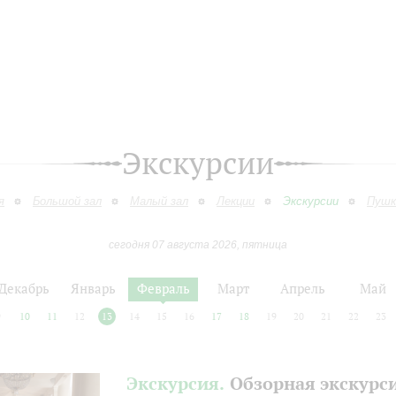
Экскурсии
я
Большой зал
Малый зал
Лекции
Экскурсии
Пушк
сегодня 07 августа 2026, пятница
Декабрь
Январь
Февраль
Март
Апрель
Май
9
10
11
12
13
14
15
16
17
18
19
20
21
22
23
Экскурсия.
Обзорная экскурс