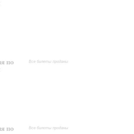
и
ия по
Все билеты проданы
и
ия по
Все билеты проданы