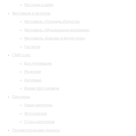
Ресторан и кафе
Фестивали и гастроли
Фестиваль «Площадь Искусств»
Фестиваль «Музыкальная коллекция»
Фестиваль «Барокко в белую ночь»
Гастроли
СМИ о нас
Все публикации
Рецензии
Интервью
Время Шостаковича
Партнеры
Наши партнеры
Фотогалерея
Стать партнером
Просветительские проекты