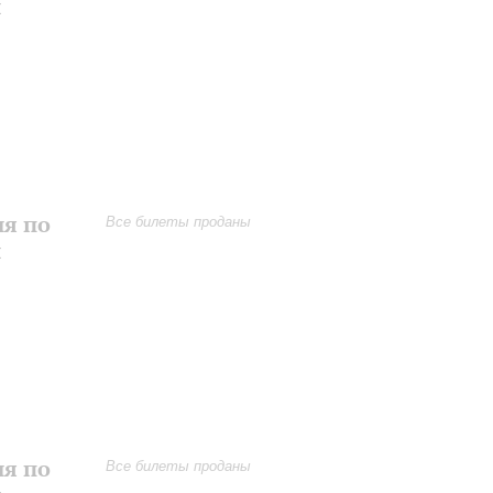
и
ия по
Все билеты проданы
и
ия по
Все билеты проданы