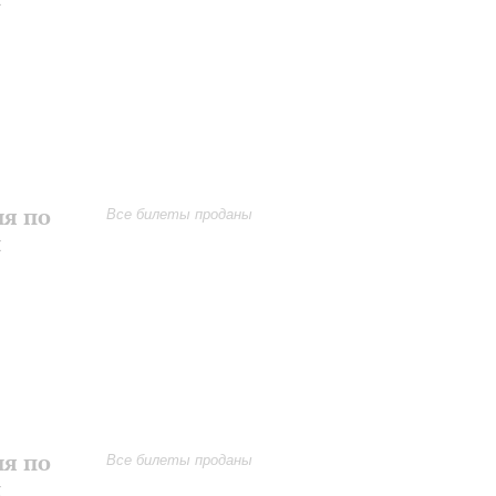
ия по
Все билеты проданы
и
ия по
Все билеты проданы
и