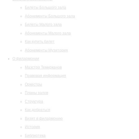
Билеты Большого зала
Абонементы Большого зала
Билеты Малого зала
Абонементы Малого зала
Как купить билет
Абонементы Музитория
О филармонии
Маэстро Темирканов
Правовая информация
Оркестры
Планы залов
Структура
Как добраться
Визит в филармонию
История
Библиотека