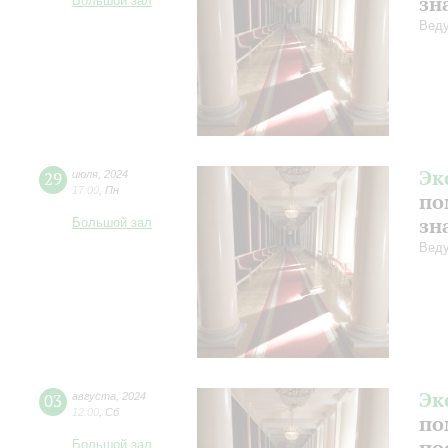
зн
Большой зал
Веду
Эк
29
июля
,
2024
17:00
,
Пн
по
зн
Большой зал
Веду
Эк
03
августа
,
2024
12:00
,
Сб
по
по
Большой зал