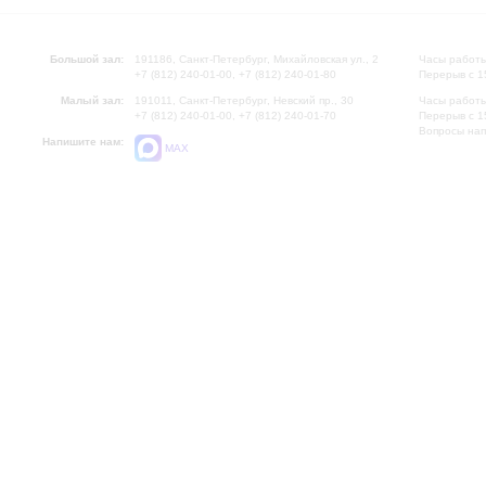
Большой зал:
191186, Санкт-Петербург, Михайловская ул., 2
Часы работы
+7 (812) 240-01-00, +7 (812) 240-01-80
Перерыв с 1
Малый зал:
191011, Санкт-Петербург, Невский пр., 30
Часы работы
+7 (812) 240-01-00, +7 (812) 240-01-70
Перерыв с 1
Вопросы на
Напишите нам:
MAX