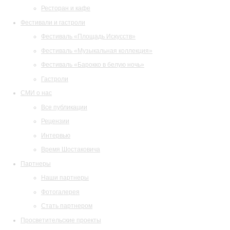
Ресторан и кафе
Фестивали и гастроли
Фестиваль «Площадь Искусств»
Фестиваль «Музыкальная коллекция»
Фестиваль «Барокко в белую ночь»
Гастроли
СМИ о нас
Все публикации
Рецензии
Интервью
Время Шостаковича
Партнеры
Наши партнеры
Фотогалерея
Стать партнером
Просветительские проекты