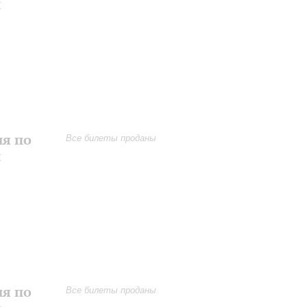
и
ия по
Все билеты проданы
и
ия по
Все билеты проданы