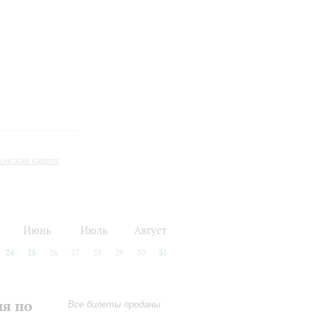
инская карта
Июнь
Июль
Август
24
25
26
27
28
29
30
31
ия по
Все билеты проданы