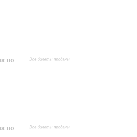
ия по
Все билеты проданы
и
ия по
Все билеты проданы
и