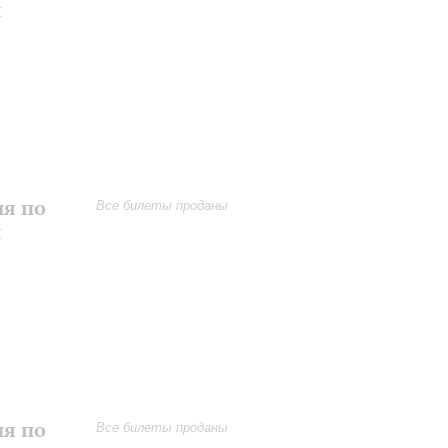
и
ия по
Все билеты проданы
и
ия по
Все билеты проданы