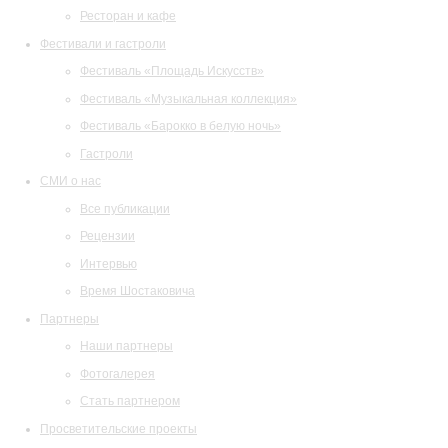
Ресторан и кафе
Фестивали и гастроли
Фестиваль «Площадь Искусств»
Фестиваль «Музыкальная коллекция»
Фестиваль «Барокко в белую ночь»
Гастроли
СМИ о нас
Все публикации
Рецензии
Интервью
Время Шостаковича
Партнеры
Наши партнеры
Фотогалерея
Стать партнером
Просветительские проекты