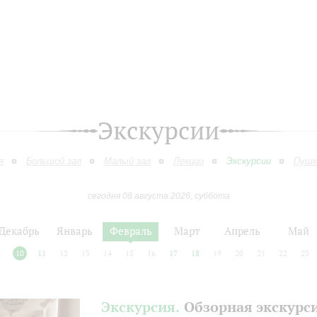
Экскурсии
я
Большой зал
Малый зал
Лекции
Экскурсии
Пушк
сегодня 08 августа 2026, суббота
Декабрь
Январь
Февраль
Март
Апрель
Май
9
10
11
12
13
14
15
16
17
18
19
20
21
22
23
Экскурсия.
Обзорная экскурс