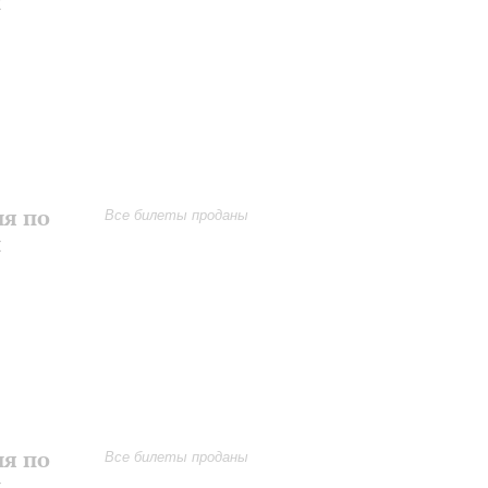
и
ия по
Все билеты проданы
и
ия по
Все билеты проданы
и