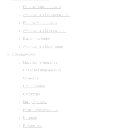
Билеты Большого зала
Абонементы Большого зала
Билеты Малого зала
Абонементы Малого зала
Как купить билет
Абонементы Музитория
О филармонии
Маэстро Темирканов
Правовая информация
Оркестры
Планы залов
Структура
Как добраться
Визит в филармонию
История
Библиотека