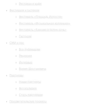
Ресторан и кафе
Фестивали и гастроли
Фестиваль «Площадь Искусств»
Фестиваль «Музыкальная коллекция»
Фестиваль «Барокко в белую ночь»
Гастроли
СМИ о нас
Все публикации
Рецензии
Интервью
Время Шостаковича
Партнеры
Наши партнеры
Фотогалерея
Стать партнером
Просветительские проекты