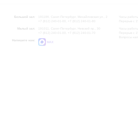
Большой зал:
191186, Санкт-Петербург, Михайловская ул., 2
Часы работы
+7 (812) 240-01-00, +7 (812) 240-01-80
Перерыв с 1
Малый зал:
191011, Санкт-Петербург, Невский пр., 30
Часы работы
+7 (812) 240-01-00, +7 (812) 240-01-70
Перерыв с 1
Вопросы на
Напишите нам:
MAX