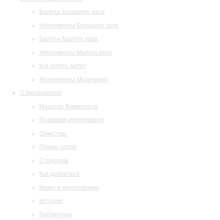
Билеты Большого зала
Абонементы Большого зала
Билеты Малого зала
Абонементы Малого зала
Как купить билет
Абонементы Музитория
О филармонии
Маэстро Темирканов
Правовая информация
Оркестры
Планы залов
Структура
Как добраться
Визит в филармонию
История
Библиотека