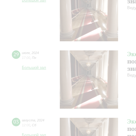
зн
Большой зал
Веду
Эк
29
июля
,
2024
17:00
,
Пн
по
зн
Большой зал
Веду
Эк
03
августа
,
2024
12:00
,
Сб
по
по
Большой зал