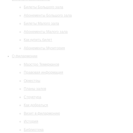
Билеты Большого зала
Абонементы Большого зала
Билеты Малого зала
Абонементы Малого зала
Как купить билет
Абонементы Музитория
О филармонии
Маэстро Темирканов
Правовая информация
Оркестры
Планы залов
Структура
Как добраться
Визит в филармонию
История
Библиотека