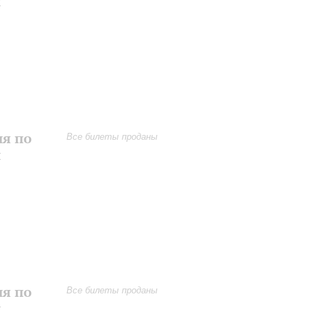
и
ия по
Все билеты проданы
и
ия по
Все билеты проданы
и