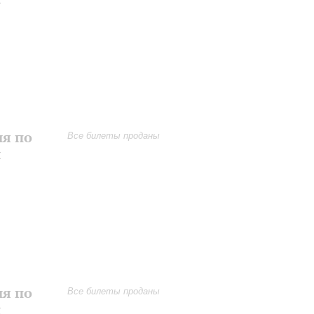
ия по
Все билеты проданы
и
ия по
Все билеты проданы
и