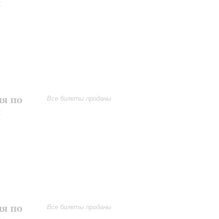
и
ия по
Все билеты проданы
и
ия по
Все билеты проданы