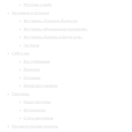
Ресторан и кафе
Фестивали и гастроли
Фестиваль «Площадь Искусств»
Фестиваль «Музыкальная коллекция»
Фестиваль «Барокко в белую ночь»
Гастроли
СМИ о нас
Все публикации
Рецензии
Интервью
Время Шостаковича
Партнеры
Наши партнеры
Фотогалерея
Стать партнером
Просветительские проекты