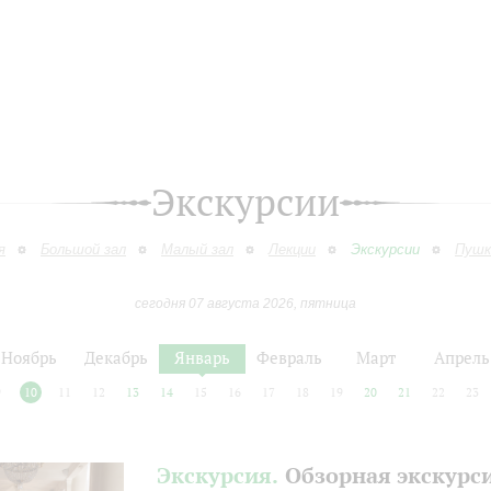
Экскурсии
я
Большой зал
Малый зал
Лекции
Экскурсии
Пушк
сегодня 07 августа 2026, пятница
Ноябрь
Декабрь
Январь
Февраль
Март
Апрель
9
10
11
12
13
14
15
16
17
18
19
20
21
22
23
Экскурсия.
Обзорная экскурс