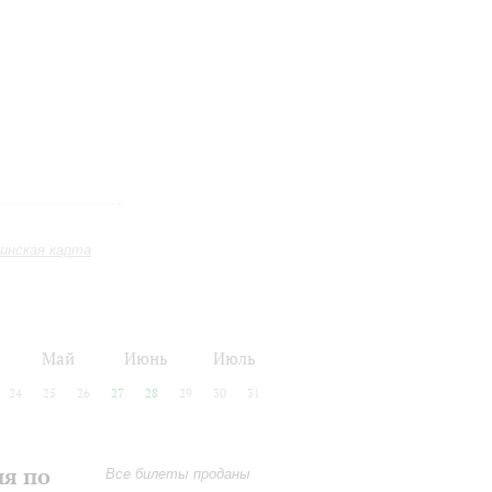
инская карта
Май
Июнь
Июль
24
25
26
27
28
29
30
31
ия по
Все билеты проданы