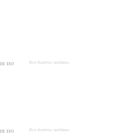
и
ия по
Все билеты проданы
и
ия по
Все билеты проданы