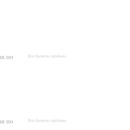
ия по
Все билеты проданы
и
ия по
Все билеты проданы
и