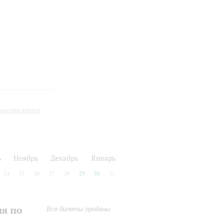
инская карта
ь
Ноябрь
Декабрь
Январь
24
25
26
27
28
29
30
31
ия по
Все билеты проданы