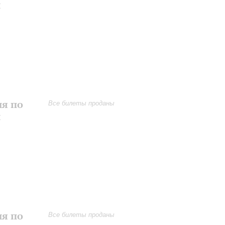
и
ия по
Все билеты проданы
и
ия по
Все билеты проданы