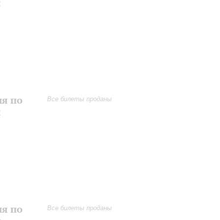
и
ия по
Все билеты проданы
и
ия по
Все билеты проданы