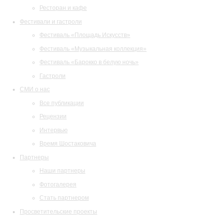
Ресторан и кафе
Фестивали и гастроли
Фестиваль «Площадь Искусств»
Фестиваль «Музыкальная коллекция»
Фестиваль «Барокко в белую ночь»
Гастроли
СМИ о нас
Все публикации
Рецензии
Интервью
Время Шостаковича
Партнеры
Наши партнеры
Фотогалерея
Стать партнером
Просветительские проекты