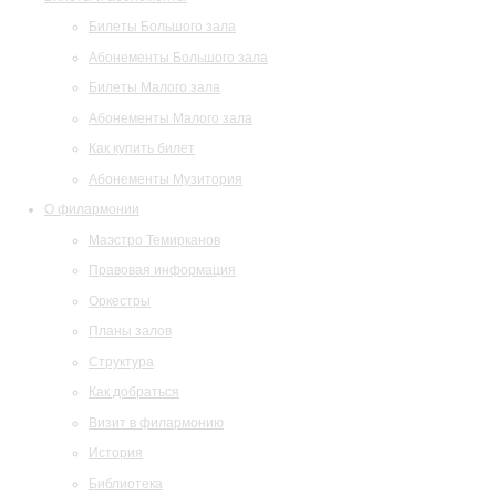
Билеты Большого зала
Абонементы Большого зала
Билеты Малого зала
Абонементы Малого зала
Как купить билет
Абонементы Музитория
О филармонии
Маэстро Темирканов
Правовая информация
Оркестры
Планы залов
Структура
Как добраться
Визит в филармонию
История
Библиотека