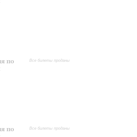
и
ия по
Все билеты проданы
и
ия по
Все билеты проданы
и