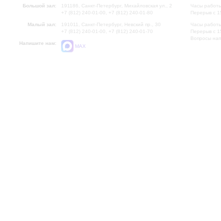
Большой зал:
191186, Санкт-Петербург, Михайловская ул., 2
Часы работы
+7 (812) 240-01-00, +7 (812) 240-01-80
Перерыв с 1
Малый зал:
191011, Санкт-Петербург, Невский пр., 30
Часы работы
+7 (812) 240-01-00, +7 (812) 240-01-70
Перерыв с 1
Вопросы на
Напишите нам:
MAX