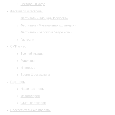
Ресторан и кафе
Фестивали и гастроли
Фестиваль «Площадь Искусств»
Фестиваль «Музыкальная коллекция»
Фестиваль «Барокко в белую ночь»
Гастроли
СМИ о нас
Все публикации
Рецензии
Интервью
Время Шостаковича
Партнеры
Наши партнеры
Фотогалерея
Стать партнером
Просветительские проекты