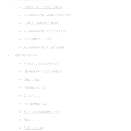
Билеты Большого зала
Абонементы Большого зала
Билеты Малого зала
Абонементы Малого зала
Как купить билет
Абонементы Музитория
О филармонии
Маэстро Темирканов
Правовая информация
Оркестры
Планы залов
Структура
Как добраться
Визит в филармонию
История
Библиотека