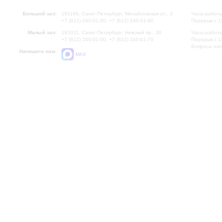
Большой зал:
191186, Санкт-Петербург, Михайловская ул., 2
Часы работы
+7 (812) 240-01-00, +7 (812) 240-01-80
Перерыв с 1
Малый зал:
191011, Санкт-Петербург, Невский пр., 30
Часы работы
+7 (812) 240-01-00, +7 (812) 240-01-70
Перерыв с 1
Вопросы на
Напишите нам:
MAX