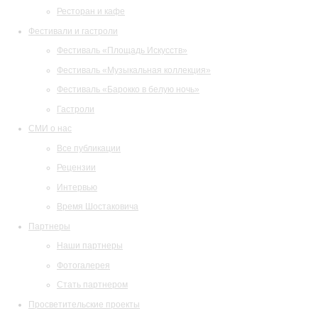
Ресторан и кафе
Фестивали и гастроли
Фестиваль «Площадь Искусств»
Фестиваль «Музыкальная коллекция»
Фестиваль «Барокко в белую ночь»
Гастроли
СМИ о нас
Все публикации
Рецензии
Интервью
Время Шостаковича
Партнеры
Наши партнеры
Фотогалерея
Стать партнером
Просветительские проекты