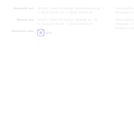
Большой зал:
191186, Санкт-Петербург, Михайловская ул., 2
Часы работы
+7 (812) 240-01-00, +7 (812) 240-01-80
Перерыв с 1
Малый зал:
191011, Санкт-Петербург, Невский пр., 30
Часы работы
+7 (812) 240-01-00, +7 (812) 240-01-70
Перерыв с 1
Вопросы на
Напишите нам:
MAX