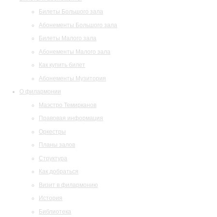
Билеты Большого зала
Абонементы Большого зала
Билеты Малого зала
Абонементы Малого зала
Как купить билет
Абонементы Музитория
О филармонии
Маэстро Темирканов
Правовая информация
Оркестры
Планы залов
Структура
Как добраться
Визит в филармонию
История
Библиотека