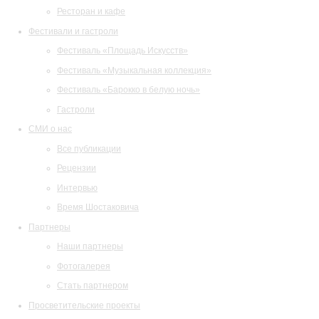
Ресторан и кафе
Фестивали и гастроли
Фестиваль «Площадь Искусств»
Фестиваль «Музыкальная коллекция»
Фестиваль «Барокко в белую ночь»
Гастроли
СМИ о нас
Все публикации
Рецензии
Интервью
Время Шостаковича
Партнеры
Наши партнеры
Фотогалерея
Стать партнером
Просветительские проекты