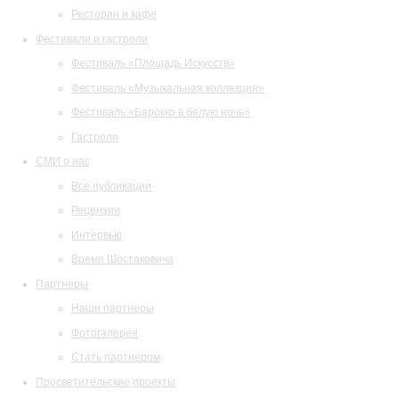
Ресторан и кафе
Фестивали и гастроли
Фестиваль «Площадь Искусств»
Фестиваль «Музыкальная коллекция»
Фестиваль «Барокко в белую ночь»
Гастроли
СМИ о нас
Все публикации
Рецензии
Интервью
Время Шостаковича
Партнеры
Наши партнеры
Фотогалерея
Стать партнером
Просветительские проекты