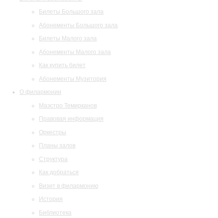
Билеты Большого зала
Абонементы Большого зала
Билеты Малого зала
Абонементы Малого зала
Как купить билет
Абонементы Музитория
О филармонии
Маэстро Темирканов
Правовая информация
Оркестры
Планы залов
Структура
Как добраться
Визит в филармонию
История
Библиотека