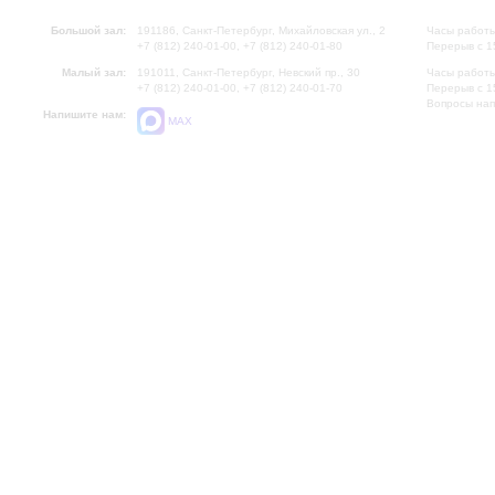
Большой зал:
191186, Санкт-Петербург, Михайловская ул., 2
Часы работы
+7 (812) 240-01-00, +7 (812) 240-01-80
Перерыв с 1
Малый зал:
191011, Санкт-Петербург, Невский пр., 30
Часы работы
+7 (812) 240-01-00, +7 (812) 240-01-70
Перерыв с 1
Вопросы на
Напишите нам:
MAX