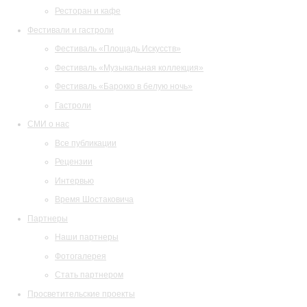
Ресторан и кафе
Фестивали и гастроли
Фестиваль «Площадь Искусств»
Фестиваль «Музыкальная коллекция»
Фестиваль «Барокко в белую ночь»
Гастроли
СМИ о нас
Все публикации
Рецензии
Интервью
Время Шостаковича
Партнеры
Наши партнеры
Фотогалерея
Стать партнером
Просветительские проекты