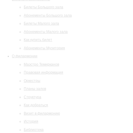
Билеты Большого зала
Абонементы Большого зала
Билеты Малого зала
Абонементы Малого зала
Как купить билет
Абонементы Музитория
О филармонии
Маэстро Темирканов
Правовая информация
Оркестры
Планы залов
Структура
Как добраться
Визит в филармонию
История
Библиотека