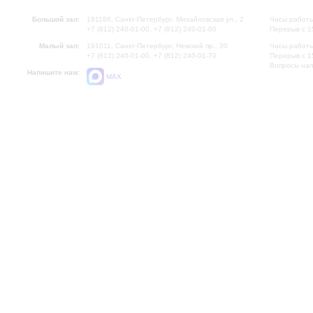
Большой зал:
191186, Санкт-Петербург, Михайловская ул., 2
Часы работы
+7 (812) 240-01-00, +7 (812) 240-01-80
Перерыв с 1
Малый зал:
191011, Санкт-Петербург, Невский пр., 30
Часы работы
+7 (812) 240-01-00, +7 (812) 240-01-70
Перерыв с 1
Вопросы на
Напишите нам:
MAX