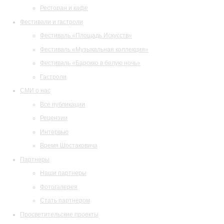
Ресторан и кафе
Фестивали и гастроли
Фестиваль «Площадь Искусств»
Фестиваль «Музыкальная коллекция»
Фестиваль «Барокко в белую ночь»
Гастроли
СМИ о нас
Все публикации
Рецензии
Интервью
Время Шостаковича
Партнеры
Наши партнеры
Фотогалерея
Стать партнером
Просветительские проекты