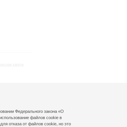
инская карта
Июль
Август
Сентябрь
24
25
26
27
28
29
30
31
новании Федерального закона «О
использование файлов cookie в
для отказа от файлов cookie, но это