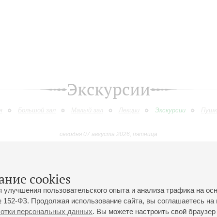
Экскурсии
я
Большой зал
Малый зал
Лекции
Экскурсии
Пушк
сегодня 07 августа 2026, пятница
Январь
Февраль
Март
Апрель
Май
Июнь
9
10
11
12
13
14
15
16
17
18
19
20
21
22
23
ание cookies
я улучшения пользовательского опыта и анализа трафика на ос
 152-ФЗ. Продолжая использование сайта, вы соглашаетесь на 
ботки персональных данных
. Вы можете настроить свой браузер 