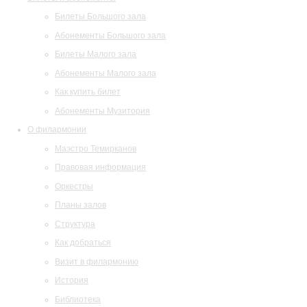
Билеты Большого зала
Абонементы Большого зала
Билеты Малого зала
Абонементы Малого зала
Как купить билет
Абонементы Музитория
О филармонии
Маэстро Темирканов
Правовая информация
Оркестры
Планы залов
Структура
Как добраться
Визит в филармонию
История
Библиотека