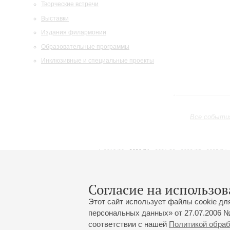
Творческие встречи
Выставки
Издания филармонии
Образовательные программы
Инклюзивные и специальные проекты
Все событи
2019/20
2020/21
2021/22
2022/23
2023/24
2024/25
2025/26
2026/27
Октябрь
Ноябрь
Декабрь
1
2
3
4
5
6
7
8
Согласие на использов
Этот сайт использует файлы cookie дл
персональных данных» от 27.07.2006 №
соответствии с нашей
Политикой обра