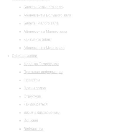
Билеты Большого зала
Абонементы Большого зала
Билеты Малого зала
Абонементы Малого зала
Как купить билет
Абонементы Музитория
О филармонии
Маэстро Темирканов
Правовая информация
Оркестры
Планы залов
Структура
Как добраться
Визит в филармонию
История
Библиотека