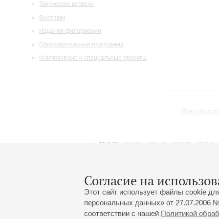
Творческие встречи
Выставки
Издания филармонии
Образовательные программы
Инклюзивные и специальные проекты
Все событи
2019/20
2020/21
2021/22
2022/23
2023/24
2024/25
2025/26
2026/27
Апрель
Май
Июнь
1
2
3
4
5
6
7
8
Согласие на использов
Этот сайт использует файлы cookie дл
персональных данных» от 27.07.2006 №
соответствии с нашей
Политикой обра