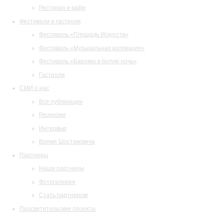
Ресторан и кафе
Фестивали и гастроли
Фестиваль «Площадь Искусств»
Фестиваль «Музыкальная коллекция»
Фестиваль «Барокко в белую ночь»
Гастроли
СМИ о нас
Все публикации
Рецензии
Интервью
Время Шостаковича
Партнеры
Наши партнеры
Фотогалерея
Стать партнером
Просветительские проекты