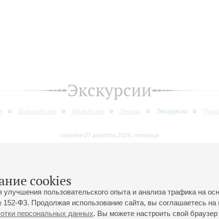
Экскурсии
я
Большой зал
Малый зал
Лекции
Экскурсии
Пушк
сегодня 07 августа 2026, пятница
Июль
Август
Сентябрь
Октябрь
Ноябрь
Декабр
9
10
11
12
13
14
15
16
17
18
19
20
21
22
23
ание cookies
я улучшения пользовательского опыта и анализа трафика на ос
 152-ФЗ. Продолжая использование сайта, вы соглашаетесь на 
ботки персональных данных
. Вы можете настроить свой браузер 