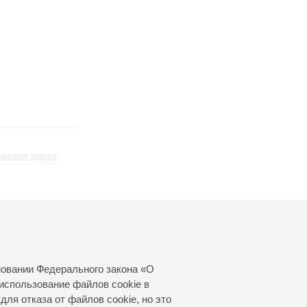
инская карта
ь
Январь
Февраль
Март
24
25
26
27
28
29
30
31
новании Федерального закона «О
использование файлов cookie в
для отказа от файлов cookie, но это