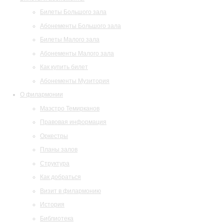
Билеты Большого зала
Абонементы Большого зала
Билеты Малого зала
Абонементы Малого зала
Как купить билет
Абонементы Музитория
О филармонии
Маэстро Темирканов
Правовая информация
Оркестры
Планы залов
Структура
Как добраться
Визит в филармонию
История
Библиотека