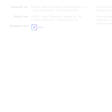
Большой зал:
191186, Санкт-Петербург, Михайловская ул., 2
Часы работы
+7 (812) 240-01-00, +7 (812) 240-01-80
Перерыв с 1
Малый зал:
191011, Санкт-Петербург, Невский пр., 30
Часы работы
+7 (812) 240-01-00, +7 (812) 240-01-70
Перерыв с 1
Вопросы на
Напишите нам:
MAX