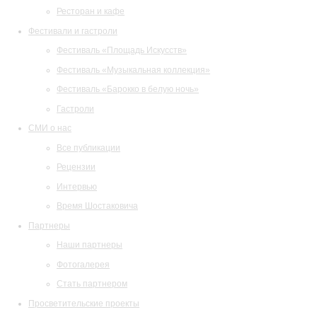
Ресторан и кафе
Фестивали и гастроли
Фестиваль «Площадь Искусств»
Фестиваль «Музыкальная коллекция»
Фестиваль «Барокко в белую ночь»
Гастроли
СМИ о нас
Все публикации
Рецензии
Интервью
Время Шостаковича
Партнеры
Наши партнеры
Фотогалерея
Стать партнером
Просветительские проекты