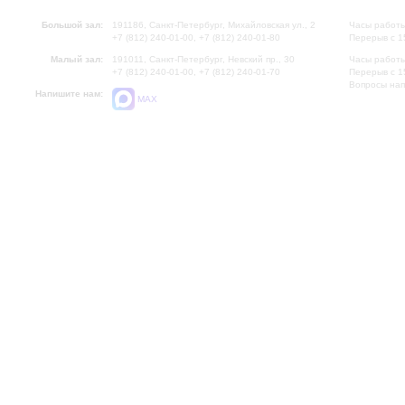
Большой зал:
191186, Санкт-Петербург, Михайловская ул., 2
Часы работы
+7 (812) 240-01-00, +7 (812) 240-01-80
Перерыв с 1
Малый зал:
191011, Санкт-Петербург, Невский пр., 30
Часы работы
+7 (812) 240-01-00, +7 (812) 240-01-70
Перерыв с 1
Вопросы на
Напишите нам:
MAX