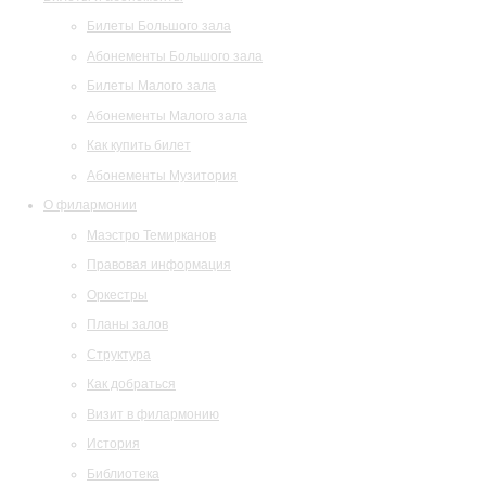
Билеты Большого зала
Абонементы Большого зала
Билеты Малого зала
Абонементы Малого зала
Как купить билет
Абонементы Музитория
О филармонии
Маэстро Темирканов
Правовая информация
Оркестры
Планы залов
Структура
Как добраться
Визит в филармонию
История
Библиотека