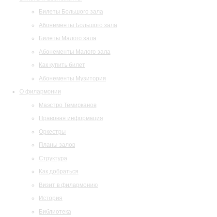
Билеты Большого зала
Абонементы Большого зала
Билеты Малого зала
Абонементы Малого зала
Как купить билет
Абонементы Музитория
О филармонии
Маэстро Темирканов
Правовая информация
Оркестры
Планы залов
Структура
Как добраться
Визит в филармонию
История
Библиотека