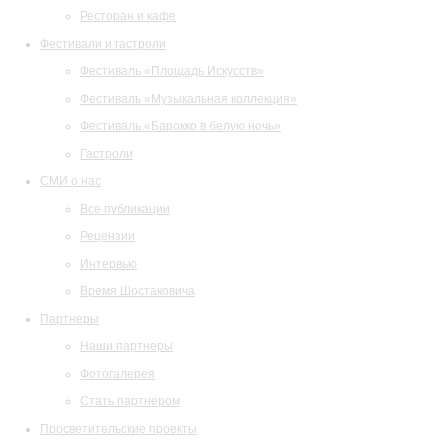
Ресторан и кафе
Фестивали и гастроли
Фестиваль «Площадь Искусств»
Фестиваль «Музыкальная коллекция»
Фестиваль «Барокко в белую ночь»
Гастроли
СМИ о нас
Все публикации
Рецензии
Интервью
Время Шостаковича
Партнеры
Наши партнеры
Фотогалерея
Стать партнером
Просветительские проекты