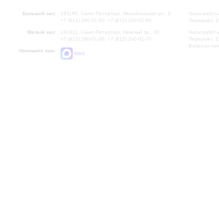
Большой зал:
191186, Санкт-Петербург, Михайловская ул., 2
Часы работы
+7 (812) 240-01-00, +7 (812) 240-01-80
Перерыв с 1
Малый зал:
191011, Санкт-Петербург, Невский пр., 30
Часы работы
+7 (812) 240-01-00, +7 (812) 240-01-70
Перерыв с 1
Вопросы на
Напишите нам:
MAX