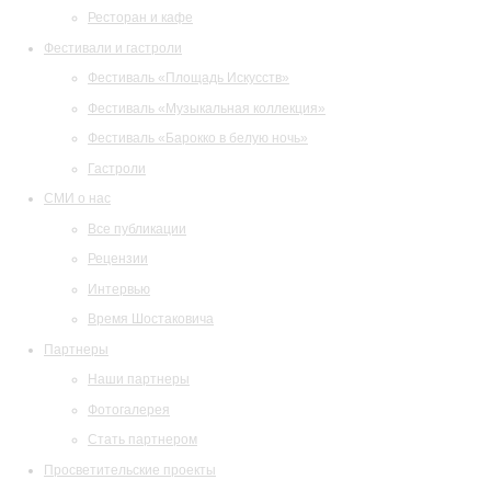
Ресторан и кафе
Фестивали и гастроли
Фестиваль «Площадь Искусств»
Фестиваль «Музыкальная коллекция»
Фестиваль «Барокко в белую ночь»
Гастроли
СМИ о нас
Все публикации
Рецензии
Интервью
Время Шостаковича
Партнеры
Наши партнеры
Фотогалерея
Стать партнером
Просветительские проекты