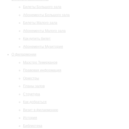
Билеты Большого зала
Абонементы Большого зала
Билеты Малого зала
Абонементы Малого зала
Как купить билет
Абонементы Музитория
О филармонии
Маэстро Темирканов
Правовая информация
Оркестры
Планы залов
Структура
Как добраться
Визит в филармонию
История
Библиотека