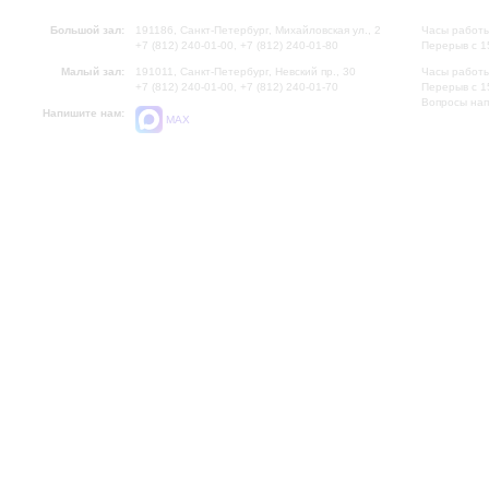
Большой зал:
191186, Санкт-Петербург, Михайловская ул., 2
Часы работы
+7 (812) 240-01-00, +7 (812) 240-01-80
Перерыв с 1
Малый зал:
191011, Санкт-Петербург, Невский пр., 30
Часы работы
+7 (812) 240-01-00, +7 (812) 240-01-70
Перерыв с 1
Вопросы на
Напишите нам:
MAX