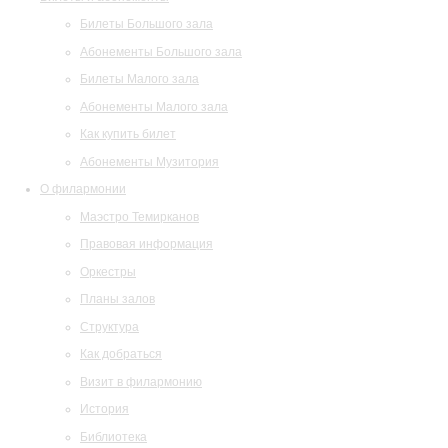
Билеты Большого зала
Абонементы Большого зала
Билеты Малого зала
Абонементы Малого зала
Как купить билет
Абонементы Музитория
О филармонии
Маэстро Темирканов
Правовая информация
Оркестры
Планы залов
Структура
Как добраться
Визит в филармонию
История
Библиотека