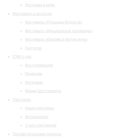
Ресторан и кафе
Фестивали и гастроли
Фестиваль «Площадь Искусств»
Фестиваль «Музыкальная коллекция»
Фестиваль «Барокко в белую ночь»
Гастроли
СМИ о нас
Все публикации
Рецензии
Интервью
Время Шостаковича
Партнеры
Наши партнеры
Фотогалерея
Стать партнером
Просветительские проекты