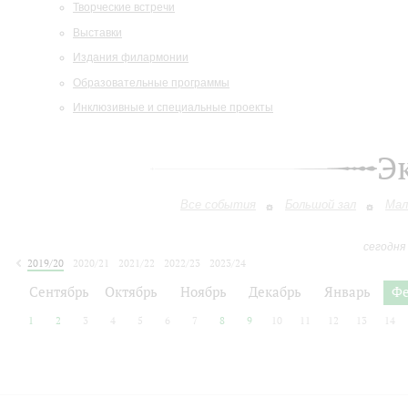
Творческие встречи
Выставки
Издания филармонии
Образовательные программы
Инклюзивные и специальные проекты
Э
Все события
Большой зал
Мал
сегодня
2019/20
2020/21
2021/22
2022/23
2023/24
2024/25
2025/26
2026/27
Сентябрь
Октябрь
Ноябрь
Декабрь
Январь
Фе
1
2
3
4
5
6
7
8
9
10
11
12
13
14