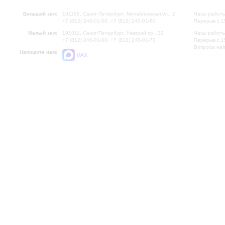
Большой зал:
191186, Санкт-Петербург, Михайловская ул., 2
Часы работы
+7 (812) 240-01-00, +7 (812) 240-01-80
Перерыв с 1
Малый зал:
191011, Санкт-Петербург, Невский пр., 30
Часы работы
+7 (812) 240-01-00, +7 (812) 240-01-70
Перерыв с 1
Вопросы на
Напишите нам:
MAX