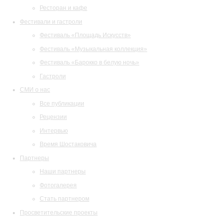
Ресторан и кафе
Фестивали и гастроли
Фестиваль «Площадь Искусств»
Фестиваль «Музыкальная коллекция»
Фестиваль «Барокко в белую ночь»
Гастроли
СМИ о нас
Все публикации
Рецензии
Интервью
Время Шостаковича
Партнеры
Наши партнеры
Фотогалерея
Стать партнером
Просветительские проекты