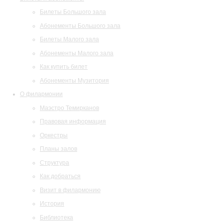
Билеты Большого зала
Абонементы Большого зала
Билеты Малого зала
Абонементы Малого зала
Как купить билет
Абонементы Музитория
О филармонии
Маэстро Темирканов
Правовая информация
Оркестры
Планы залов
Структура
Как добраться
Визит в филармонию
История
Библиотека