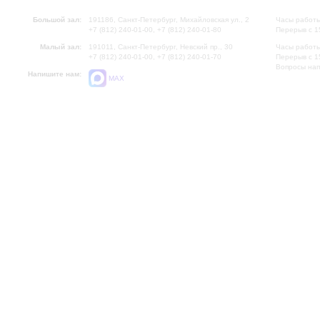
Большой зал:
191186, Санкт-Петербург, Михайловская ул., 2
Часы работы
+7 (812) 240-01-00, +7 (812) 240-01-80
Перерыв с 1
Малый зал:
191011, Санкт-Петербург, Невский пр., 30
Часы работы
+7 (812) 240-01-00, +7 (812) 240-01-70
Перерыв с 1
Вопросы на
Напишите нам:
MAX