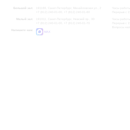
Большой зал:
191186, Санкт-Петербург, Михайловская ул., 2
Часы работы
+7 (812) 240-01-00, +7 (812) 240-01-80
Перерыв с 1
Малый зал:
191011, Санкт-Петербург, Невский пр., 30
Часы работы
+7 (812) 240-01-00, +7 (812) 240-01-70
Перерыв с 1
Вопросы на
Напишите нам:
MAX