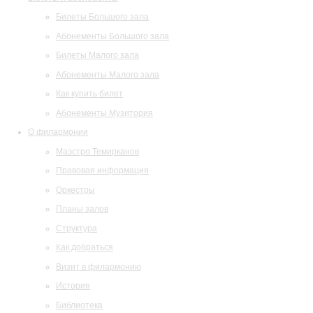
Билеты Большого зала
Абонементы Большого зала
Билеты Малого зала
Абонементы Малого зала
Как купить билет
Абонементы Музитория
О филармонии
Маэстро Темирканов
Правовая информация
Оркестры
Планы залов
Структура
Как добраться
Визит в филармонию
История
Библиотека