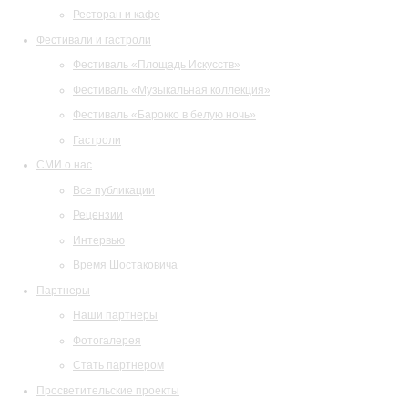
Ресторан и кафе
Фестивали и гастроли
Фестиваль «Площадь Искусств»
Фестиваль «Музыкальная коллекция»
Фестиваль «Барокко в белую ночь»
Гастроли
СМИ о нас
Все публикации
Рецензии
Интервью
Время Шостаковича
Партнеры
Наши партнеры
Фотогалерея
Стать партнером
Просветительские проекты