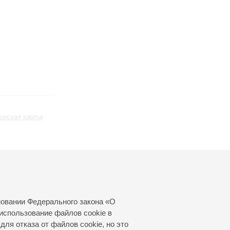
инская карта
ь
Март
Апрель
Май
24
25
26
27
28
29
30
31
новании Федерального закона «О
использование файлов cookie в
для отказа от файлов cookie, но это