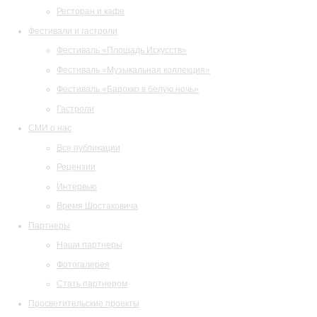
Ресторан и кафе
Фестивали и гастроли
Фестиваль «Площадь Искусств»
Фестиваль «Музыкальная коллекция»
Фестиваль «Барокко в белую ночь»
Гастроли
СМИ о нас
Все публикации
Рецензии
Интервью
Время Шостаковича
Партнеры
Наши партнеры
Фотогалерея
Стать партнером
Просветительские проекты