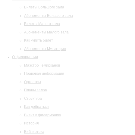
Билеты Большого зала
Абонементы Большого зала
Билеты Малого зала
Абонементы Малого зала
Как купить билет
Абонементы Музитория
О филармонии
Маэстро Темирканов
Правовая информация
Оркестры
Планы залов
Структура
Как добраться
Визит в филармонию
История
Библиотека