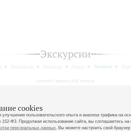
Экскурсии
я
Большой зал
Малый зал
Лекции
Экскурсии
Пушк
сегодня 07 августа 2026, пятница
Сентябрь
Октябрь
Ноябрь
Декабрь
Январь
Феврал
9
10
11
12
13
14
15
16
17
18
19
20
21
22
23
ание cookies
я улучшения пользовательского опыта и анализа трафика на ос
 152-ФЗ. Продолжая использование сайта, вы соглашаетесь на 
ботки персональных данных
. Вы можете настроить свой браузер 