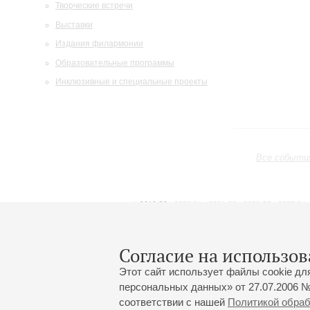
Творческие встречи
Выставки
Издания филармонии
Образовательные программы
Инклюзивные и специальные проекты
Все событи
2019/20
2020/21
2021/22
2022/23
2023/24
2024/25
2025/26
2026/27
Июнь
Июль
Август
1
2
3
4
5
6
7
8
Согласие на использов
Этот сайт использует файлы cookie дл
персональных данных» от 27.07.2006 №
соответствии с нашей
Политикой обра