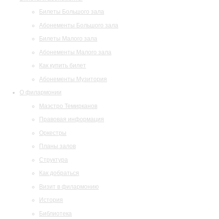
Билеты Большого зала
Абонементы Большого зала
Билеты Малого зала
Абонементы Малого зала
Как купить билет
Абонементы Музитория
О филармонии
Маэстро Темирканов
Правовая информация
Оркестры
Планы залов
Структура
Как добраться
Визит в филармонию
История
Библиотека