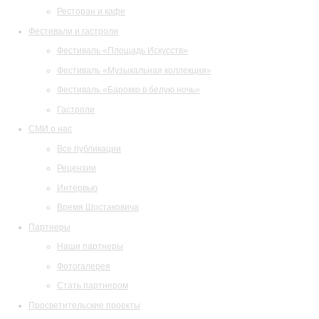
Ресторан и кафе
Фестивали и гастроли
Фестиваль «Площадь Искусств»
Фестиваль «Музыкальная коллекция»
Фестиваль «Барокко в белую ночь»
Гастроли
СМИ о нас
Все публикации
Рецензии
Интервью
Время Шостаковича
Партнеры
Наши партнеры
Фотогалерея
Стать партнером
Просветительские проекты