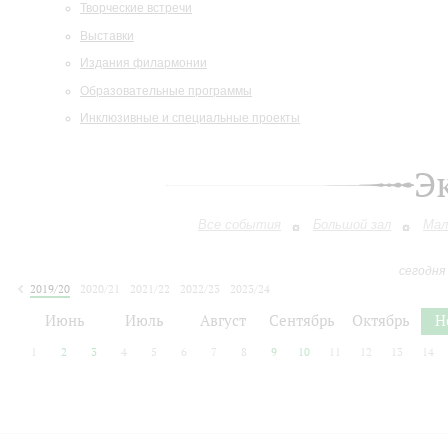
Творческие встречи
Выставки
Издания филармонии
Образовательные программы
Инклюзивные и специальные проекты
Э
Все события
Большой зал
Мал
сегодня
2019/20
2020/21
2021/22
2022/23
2023/24
2024/25
2025/26
2026/27
Июнь
Июль
Август
Сентябрь
Октябрь
Н
1
2
3
4
5
6
7
8
9
10
11
12
13
14