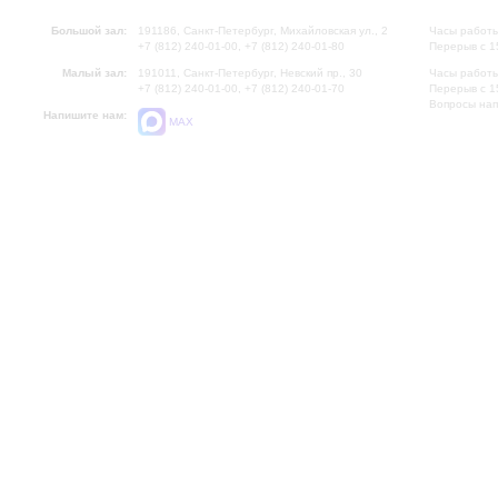
Большой зал:
191186, Санкт-Петербург, Михайловская ул., 2
Часы работы
+7 (812) 240-01-00, +7 (812) 240-01-80
Перерыв с 1
Малый зал:
191011, Санкт-Петербург, Невский пр., 30
Часы работы
+7 (812) 240-01-00, +7 (812) 240-01-70
Перерыв с 1
Вопросы на
Напишите нам:
MAX