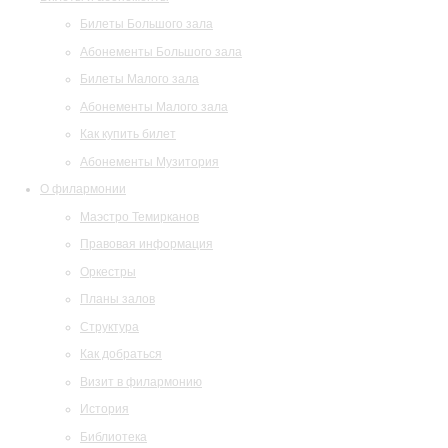
Билеты Большого зала
Абонементы Большого зала
Билеты Малого зала
Абонементы Малого зала
Как купить билет
Абонементы Музитория
О филармонии
Маэстро Темирканов
Правовая информация
Оркестры
Планы залов
Структура
Как добраться
Визит в филармонию
История
Библиотека