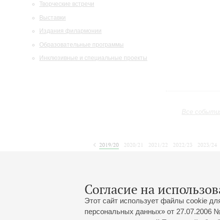
Творческие встречи
Выставки
Издания филармонии
Образовательные программы
Инклюзивные и специальные проекты
Все событи
2019/20
2020/21
2021/22
2022/23
2023/24
2024/25
2025/26
2026/27
Июнь
Июль
Август
1
2
3
4
5
6
7
8
Согласие на использов
Этот сайт использует файлы cookie дл
персональных данных» от 27.07.2006 №