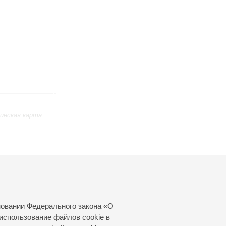
инская карта
ь
Март
Апрель
Май
24
25
26
27
28
29
30
31
новании Федерального закона «О
использование файлов cookie в