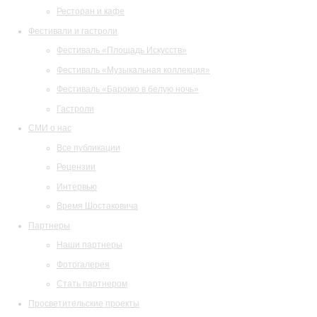
Ресторан и кафе
Фестивали и гастроли
Фестиваль «Площадь Искусств»
Фестиваль «Музыкальная коллекция»
Фестиваль «Барокко в белую ночь»
Гастроли
СМИ о нас
Все публикации
Рецензии
Интервью
Время Шостаковича
Партнеры
Наши партнеры
Фотогалерея
Стать партнером
Просветительские проекты