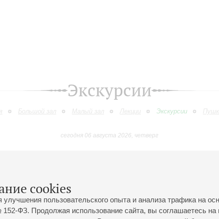
Экскурсии
я
Большой зал
Малый зал
Лекции
Экскурсии
Пушк
сегодня 06 августа 2026, четверг
Сентябрь
Октябрь
Ноябрь
Декабрь
Январь
Феврал
9
10
11
12
13
14
15
16
17
18
19
20
21
22
23
ание cookies
я улучшения пользовательского опыта и анализа трафика на ос
 152-ФЗ. Продолжая использование сайта, вы соглашаетесь на 