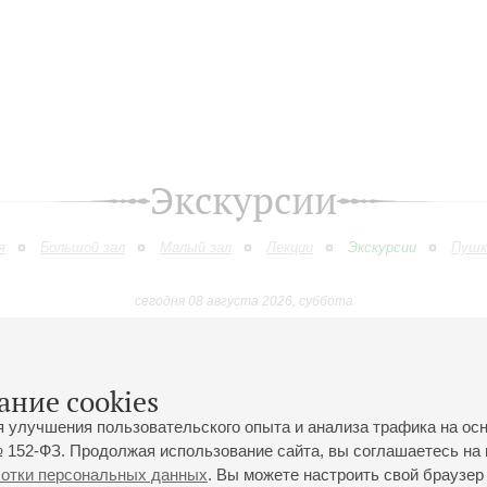
Экскурсии
я
Большой зал
Малый зал
Лекции
Экскурсии
Пушк
сегодня 08 августа 2026, суббота
Июнь
Июль
Август
Сентябрь
Октябрь
Ноябрь
9
10
11
12
13
14
15
16
17
18
19
20
21
22
23
ание cookies
я улучшения пользовательского опыта и анализа трафика на ос
 152-ФЗ. Продолжая использование сайта, вы соглашаетесь на 
ботки персональных данных
. Вы можете настроить свой браузер 