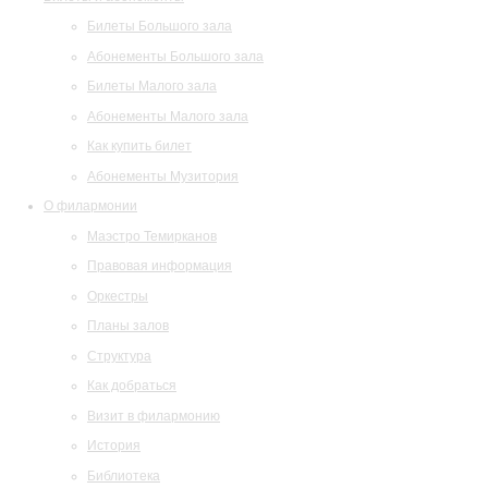
Билеты Большого зала
Абонементы Большого зала
Билеты Малого зала
Абонементы Малого зала
Как купить билет
Абонементы Музитория
О филармонии
Маэстро Темирканов
Правовая информация
Оркестры
Планы залов
Структура
Как добраться
Визит в филармонию
История
Библиотека