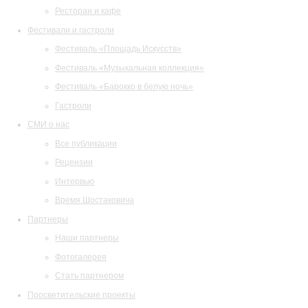
Ресторан и кафе
Фестивали и гастроли
Фестиваль «Площадь Искусств»
Фестиваль «Музыкальная коллекция»
Фестиваль «Барокко в белую ночь»
Гастроли
СМИ о нас
Все публикации
Рецензии
Интервью
Время Шостаковича
Партнеры
Наши партнеры
Фотогалерея
Стать партнером
Просветительские проекты