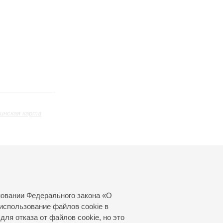
инская карта
Декабрь
Январь
Февраль
24
25
26
27
28
29
30
31
новании Федерального закона «О
использование файлов cookie в
для отказа от файлов cookie, но это