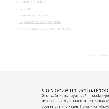
Творческие встречи
Выставки
Издания филармонии
Образовательные программы
Инклюзивные и специальные проекты
Все событи
2019/20
2020/21
2021/22
2022/23
2023/24
2024/25
2025/26
2026/27
Март
Апрель
Май
1
2
3
4
5
6
7
8
Согласие на использов
Этот сайт использует файлы cookie дл
персональных данных» от 27.07.2006 №
соответствии с нашей
Политикой обра