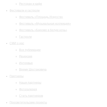
Ресторан и кафе
Фестивали и гастроли
Фестиваль «Площадь Искусств»
Фестиваль «Музыкальная коллекция»
Фестиваль «Барокко в белую ночь»
Гастроли
СМИ о нас
Все публикации
Рецензии
Интервью
Время Шостаковича
Партнеры
Наши партнеры
Фотогалерея
Стать партнером
Просветительские проекты