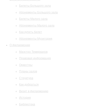
Билеты Большого зала
Абонементы Большого зала
Билеты Малого зала
Абонементы Малого зала
Как купить билет
Абонементы Музитория
О филармонии
Маэстро Темирканов
Правовая информация
Оркестры
Планы залов
Структура
Как добраться
Визит в филармонию
История
Библиотека