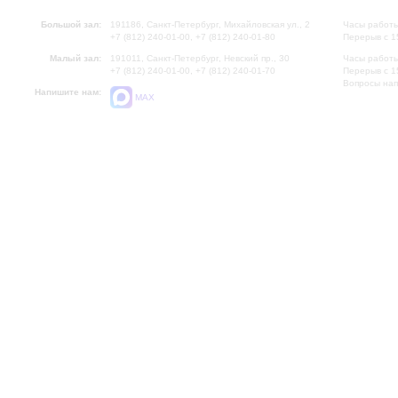
Большой зал:
191186, Санкт-Петербург, Михайловская ул., 2
Часы работы
+7 (812) 240-01-00, +7 (812) 240-01-80
Перерыв с 1
Малый зал:
191011, Санкт-Петербург, Невский пр., 30
Часы работы
+7 (812) 240-01-00, +7 (812) 240-01-70
Перерыв с 1
Вопросы на
Напишите нам:
MAX