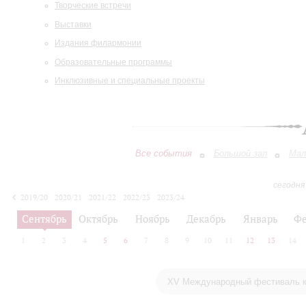
Творческие встречи
Выставки
Издания филармонии
Образовательные программы
Инклюзивные и специальные проекты
Все события
Большой зал
Мал
сегодня
2019/20
2020/21
2021/22
2022/23
2023/24
2024/25
2025/26
2026/27
Сентябрь
Октябрь
Ноябрь
Декабрь
Январь
Фе
1
2
3
4
5
6
7
8
9
10
11
12
13
14
XV Международный фестиваль к