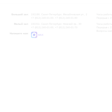
Большой зал:
191186, Санкт-Петербург, Михайловская ул., 2
Часы работы
+7 (812) 240-01-00, +7 (812) 240-01-80
Перерыв с 1
Малый зал:
191011, Санкт-Петербург, Невский пр., 30
Часы работы
+7 (812) 240-01-00, +7 (812) 240-01-70
Перерыв с 1
Вопросы на
Напишите нам:
MAX