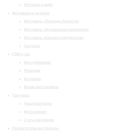
Ресторан и кафе
Фестивали и гастроли
Фестиваль «Площадь Искусств»
Фестиваль «Музыкальная коллекция»
Фестиваль «Барокко в белую ночь»
Гастроли
СМИ о нас
Все публикации
Рецензии
Интервью
Время Шостаковича
Партнеры
Наши партнеры
Фотогалерея
Стать партнером
Просветительские проекты