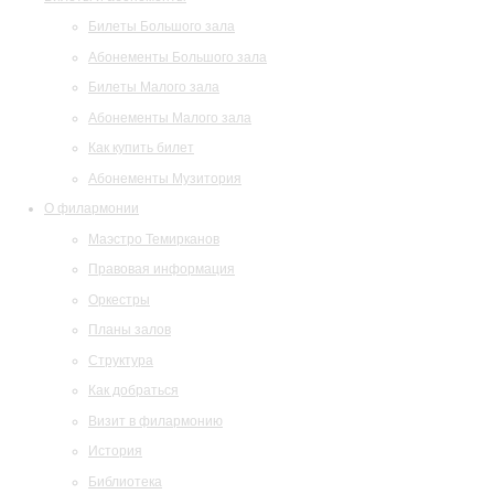
Билеты Большого зала
Абонементы Большого зала
Билеты Малого зала
Абонементы Малого зала
Как купить билет
Абонементы Музитория
О филармонии
Маэстро Темирканов
Правовая информация
Оркестры
Планы залов
Структура
Как добраться
Визит в филармонию
История
Библиотека