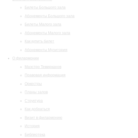
Билеты Большого зала
Абонементы Большого зала
Билеты Малого зала
Абонементы Малого зала
Как купить билет
Абонементы Музитория
О филармонии
Маэстро Темирканов
Правовая информация
Оркестры
Планы залов
Структура
Как добраться
Визит в филармонию
История
Библиотека