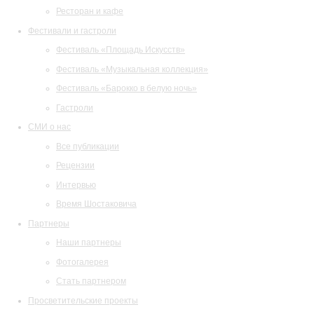
Ресторан и кафе
Фестивали и гастроли
Фестиваль «Площадь Искусств»
Фестиваль «Музыкальная коллекция»
Фестиваль «Барокко в белую ночь»
Гастроли
СМИ о нас
Все публикации
Рецензии
Интервью
Время Шостаковича
Партнеры
Наши партнеры
Фотогалерея
Стать партнером
Просветительские проекты