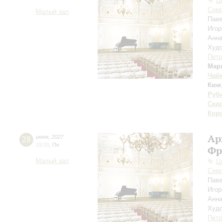
Ц
Симф
Малый зал
Пав
Игор
Анн
Худо
Петр
Мар
Чай
Кюи
Руб
Сед
Кор
Ар
28
июня
,
2027
19:00
,
Пн
Фр
Малый зал
Ц
Симф
Пав
Игор
Анн
Худо
Петр