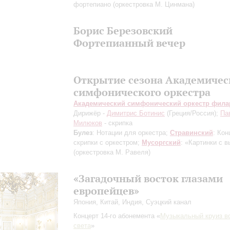
фортепиано
(оркестровка М. Цинмана)
Борис Березовский
Фортепианный вечер
Открытие сезона Академичес
симфонического оркестра
Академический симфонический оркестр фил
Дирижёр -
Димитрис Ботинис
(Греция/Россия);
Па
Милюков
- скрипка
Булез
: Нотации для оркестра;
Стравинский
: Кон
скрипки с оркестром;
Мусоргский
: «Картинки с 
(оркестровка М. Равеля)
«Загадочный восток глазами
европейцев»
Япония, Китай, Индия, Суэцкий канал
Концерт 14-го абонемента «
Музыкальный круиз в
света
»