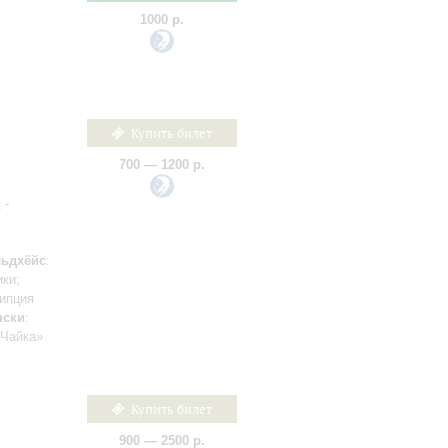
1000 р.
Купить билет
700 — 1200 р.
н
-
ьдхёйс
:
ки;
рипция
нски
:
«Чайка»
Купить билет
900 — 2500 р.