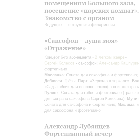
помещениям Большого зала,
посещение «царских комнат».
Знакомство с органом
Ведущие — сотрудники филармонии
«Саксофон – душа моя»
«Отражение»
Концерт 6-го абонемента «
В легком жанре
»
Сергей Колесов
- саксофон;
Александр Кашпури
фортепиано
Масланка
: Соната для саксофона и фортепиано;
Дебюсси
: Грёзы;
Пярт
: «Зеркало в зеркале»;
Вал
«Сад любви» для сопрано-саксофона и электрони
Пуленк
: Соната для гобоя и фортепиано (транск
для сопрано саксофона Сергея Колесова);
Мучи
Соната для саксофона и фортепиано;
Машима
: 
для саксофона и фортепиано
Александр Лубянцев
Фортепианный вечер