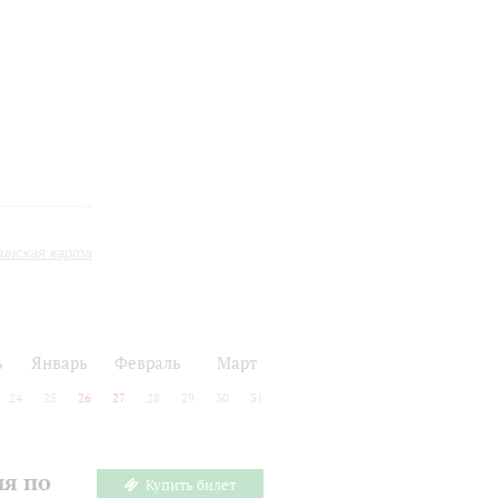
инская карта
ь
Январь
Февраль
Март
24
25
26
27
28
29
30
31
ия по
Купить билет