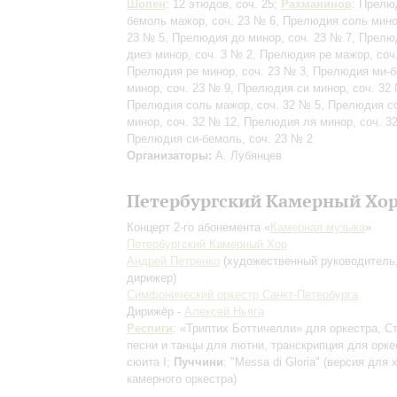
Шопен
: 12 этюдов, соч. 25;
Рахманинов
: Прелю
бемоль мажор, соч. 23 № 6, Прелюдия соль мино
23 № 5, Прелюдия до минор, соч. 23 № 7, Прелю
диез минор, соч. 3 № 2, Прелюдия ре мажор, соч
Прелюдия ре минор, соч. 23 № 3, Прелюдия ми-
минор, соч. 23 № 9, Прелюдия си минор, соч. 32
Прелюдия соль мажор, соч. 32 № 5, Прелюдия с
минор, соч. 32 № 12, Прелюдия ля минор, соч. 3
Прелюдия си-бемоль, соч. 23 № 2
Организаторы:
А. Лубянцев
Петербургский Камерный Хо
Концерт 2-го абонемента «
Камерная музыка
»
Петербургский Камерный Хор
Андрей Петренко
(художественный руководитель
дирижер)
Симфонический оркестр Санкт-Петербурга
Дирижёр -
Алексей Ньяга
Респиги
: «Триптих Боттичелли» для оркестра, С
песни и танцы для лютни, транскрипция для орке
сюита I;
Пуччини
: "Messa di Gloria"
(версия для 
камерного оркестра)