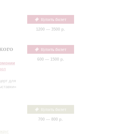
Купить билет
1200 — 3500 р.
кого
Купить билет
600 — 1500 р.
армонии
вел
церт для
выставки»
Купить билет
700 — 800 р.
округ