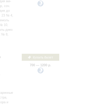
дия ми-
р, соч.
дия до
. 23 № 4,
бемоль
 № 10,
оль-диез
2 № 8,
р
Купить билет
700 — 1200 р.
,
таринные
стра,
хора и