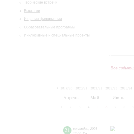
Творческие встречи
Выставки
Издания филармонии
Образовательные программы
Инклюзивные и специальные проекты
Все событи
2019/20
2020/21
2021/22
2022/23
2023/24
2024/25
2025/26
2026/27
Апрель
Май
Июнь
1
2
3
4
5
6
7
8
21
сентября
,
2026
12:00
,
Пн