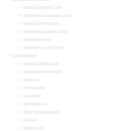
Билеты Большого зала
Абонементы Большого зала
Билеты Малого зала
Абонементы Малого зала
Как купить билет
Абонементы Музитория
О филармонии
Маэстро Темирканов
Правовая информация
Оркестры
Планы залов
Структура
Как добраться
Визит в филармонию
История
Библиотека