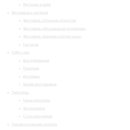
Ресторан и кафе
Фестивали и гастроли
Фестиваль «Площадь Искусств»
Фестиваль «Музыкальная коллекция»
Фестиваль «Барокко в белую ночь»
Гастроли
СМИ о нас
Все публикации
Рецензии
Интервью
Время Шостаковича
Партнеры
Наши партнеры
Фотогалерея
Стать партнером
Просветительские проекты