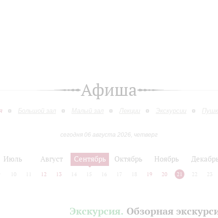
Афиша
я
Большой зал
Малый зал
Лекции
Экскурсии
Пушк
сегодня 06 августа 2026, четверг
Июль
Август
Сентябрь
Октябрь
Ноябрь
Декабр
9
10
11
12
13
14
15
16
17
18
19
20
21
22
23
Экскурсия.
Обзорная экскурс