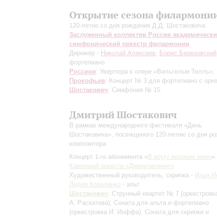
Открытие сезона филармони
120-летие со дня рождения Д.Д. Шостаковича
Заслуженный коллектив России академическ
симфонический оркестр филармонии
Дирижёр -
Николай Алексеев
;
Борис Березовский
фортепиано
Россини
: Увертюра к опере «Вильгельм Телль»;
Прокофьев
: Концерт № 3 для фортепиано с орк
Шостакович
: Симфония № 15
Дмитрий Шостакович
В рамках международного фестиваля «День
Шостаковича», посвященого 120-летию со дня р
композитора
Концерт 1-го абонемента «
В кругу великих имен
»
Камерный оркестр «Дивертисмент»
Художественный руководитель, скрипка -
Илья 
Лидия Коваленко
- альт
Шостакович
: Струнный квартет № 7
(оркестровк
А. Раскатова)
, Соната для альта и фортепиано
(оркестровка И. Иоффа)
, Соната для скрипки и