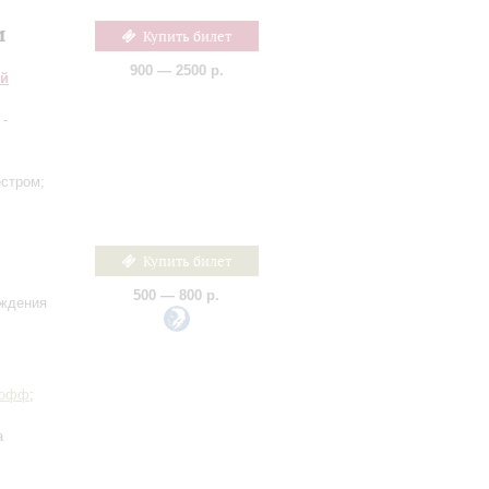
и
Купить билет
900 — 2500 р.
ий
-
естром;
Купить билет
500 — 800 р.
ождения
Иофф
;
а