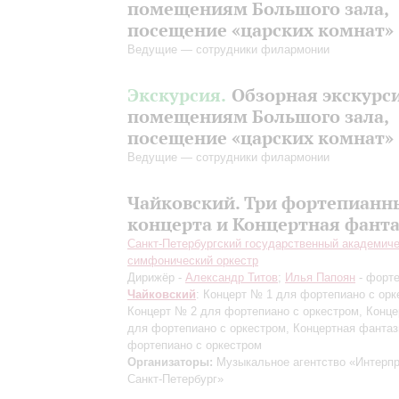
помещениям Большого зала,
посещение «царских комнат»
Ведущие — сотрудники филармонии
Экскурсия.
Обзорная экскурс
помещениям Большого зала,
посещение «царских комнат»
Ведущие — сотрудники филармонии
Чайковский. Три фортепианн
концерта и Концертная фант
Санкт-Петербургский государственный академич
симфонический оркестр
Дирижёр -
Александр Титов
;
Илья Папоян
- форт
Чайковский
: Концерт № 1 для фортепиано с орк
Концерт № 2 для фортепиано с оркестром, Конц
для фортепиано с оркестром, Концертная фантаз
фортепиано с оркестром
Организаторы:
Музыкальное агентство «Интерпр
Санкт-Петербург»