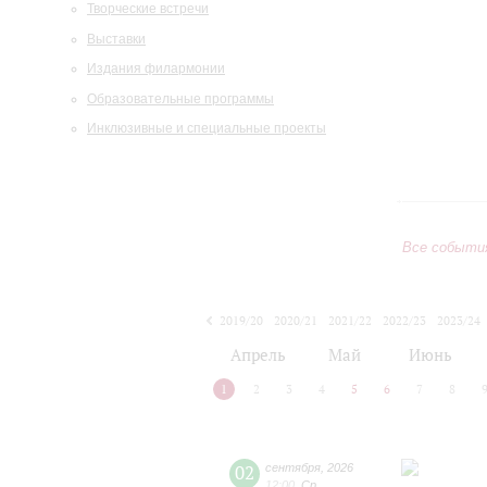
Творческие встречи
Выставки
Издания филармонии
Образовательные программы
Инклюзивные и специальные проекты
Все событи
2019/20
2020/21
2021/22
2022/23
2023/24
2024/25
2025/26
2026/27
Апрель
Май
Июнь
1
2
3
4
5
6
7
8
02
сентября
,
2026
12:00
,
Ср