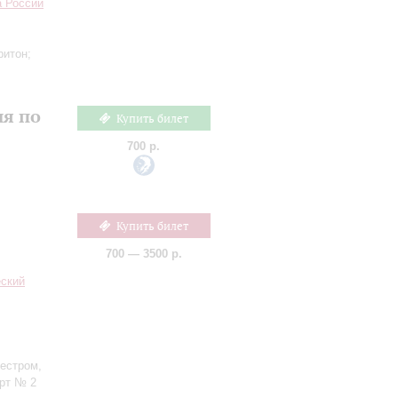
а России
ритон;
ия по
Купить билет
700 р.
Купить билет
700 — 3500 р.
еский
кестром,
ерт № 2