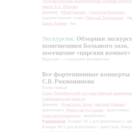
Государственная академическая хоровая капелл
имени А.А. Юрлова
Дирижёр -
Юрий Башмет
;
Светлана Крючкова
-
художественное слово;
Николай Землянских
- ба
Данил Князев
- бас
Экскурсия.
Обзорная экскурс
помещениям Большого зала,
посещение «царских комнат»
Ведущие — сотрудники филармонии
Все фортепианные концерты
С.В. Рахманинова
Вечер первый
Санкт-Петербургский государственный академич
симфонический оркестр
Дирижёр -
Александр Титов
;
Николай Мажара
-
фортепиано;
Мирослав Култышев
- фортепиано;
Александр Кашпурин
- фортепиано
Рахманинов
: Концерт № 1 для фортепиано с ор
Концерт № 4 для фортепиано с оркестром, Конц