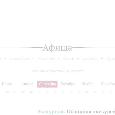
Афиша
я
Большой зал
Малый зал
Лекции
Экскурсии
Пушк
сегодня 06 августа 2026, четверг
Июль
Август
Сентябрь
Октябрь
Ноябрь
Декабр
9
10
11
12
13
14
15
16
17
18
19
20
21
22
23
Экскурсия.
Обзорная экскурс