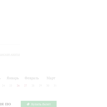
инская карта
ь
Январь
Февраль
Март
24
25
26
27
28
29
30
31
ия по
Купить билет