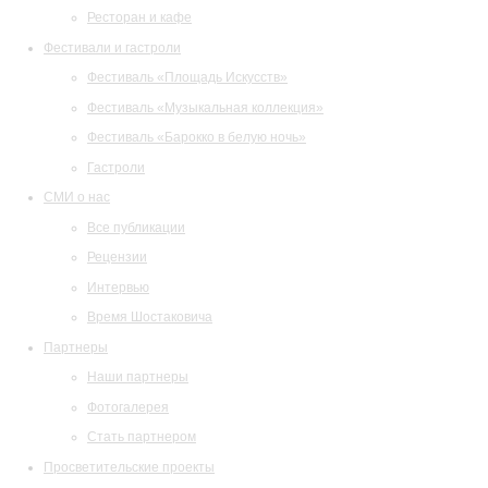
Ресторан и кафе
Фестивали и гастроли
Фестиваль «Площадь Искусств»
Фестиваль «Музыкальная коллекция»
Фестиваль «Барокко в белую ночь»
Гастроли
СМИ о нас
Все публикации
Рецензии
Интервью
Время Шостаковича
Партнеры
Наши партнеры
Фотогалерея
Стать партнером
Просветительские проекты