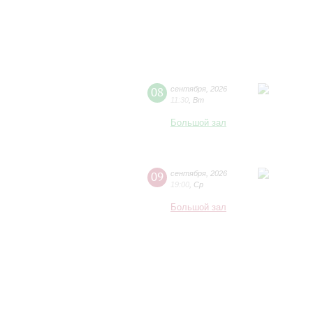
08
сентября
,
2026
11:30
,
Вт
Большой зал
09
сентября
,
2026
19:00
,
Ср
Большой зал