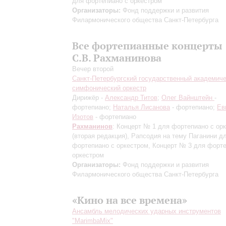
для фортепиано с оркестром
Организаторы:
Фонд поддержки и развития
Филармонического общества Санкт-Петербурга
Все фортепианные концерты
С.В. Рахманинова
Вечер второй
Санкт-Петербургский государственный академич
симфонический оркестр
Дирижёр -
Александр Титов
;
Олег Вайнштейн
-
фортепиано;
Наталья Лисанова
- фортепиано;
Ев
Изотов
- фортепиано
Рахманинов
: Концерт № 1 для фортепиано с ор
(вторая редакция)
, Рапсодия на тему Паганини д
фортепиано с оркестром, Концерт № 3 для форте
оркестром
Организаторы:
Фонд поддержки и развития
Филармонического общества Санкт-Петербурга
«Кино на все времена»
Ансамбль мелодических ударных инструментов
"MarimbaMix"