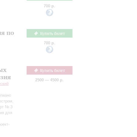
700 р.
ия по
Купить билет
700 р.
ых
Купить билет
азия
2500 — 4500 р.
еский
епиано
естром,
ерт № 3
ия для
оект-