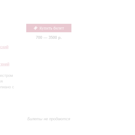
Купить билет
700 — 3500 р.
еский
гений
кестром
ля
пиано с
Билеты не продаются