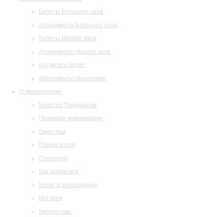
Билеты Большого зала
Абонементы Большого зала
Билеты Малого зала
Абонементы Малого зала
Как купить билет
Абонементы Музитория
О филармонии
Маэстро Темирканов
Правовая информация
Оркестры
Планы залов
Структура
Как добраться
Визит в филармонию
История
Библиотека