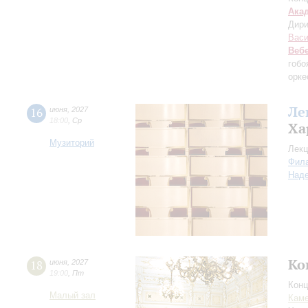
Ака
Дири
Васи
Веб
гобо
орке
Ле
16
июня
,
2027
18:00
,
Ср
Ха
Музиторий
Лекц
Фил
Над
Ко
18
июня
,
2027
19:00
,
Пт
Конц
Малый зал
Каме