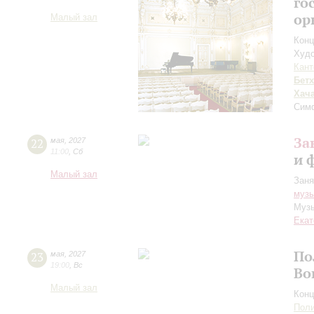
го
ор
Малый зал
Конц
Худо
Кант
Бет
Хач
Сим
За
22
мая
,
2027
11:00
,
Сб
и 
Малый зал
Заня
музы
Музы
Екат
По
23
мая
,
2027
19:00
,
Вс
Во
Малый зал
Конц
Пол