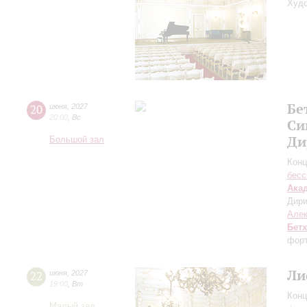
Худо
Бе
20
июня
,
2027
20:00
,
Вс
Си
Ди
Большой зал
Конц
бесс
Ака
Дири
Алек
Бет
форт
Ли
22
июня
,
2027
19:00
,
Вт
Конц
Малый зал