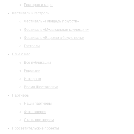
Ресторан и кафе
Фестивали и гастроли
Фестиваль «Площадь Искусств»
Фестиваль «Музыкальная коллекция»
Фестиваль «Барокко в белую ночь»
Гастроли
СМИ о нас
Все публикации
Рецензии
Интервью
Время Шостаковича
Партнеры
Наши партнеры
Фотогалерея
Стать партнером
Просветительские проекты