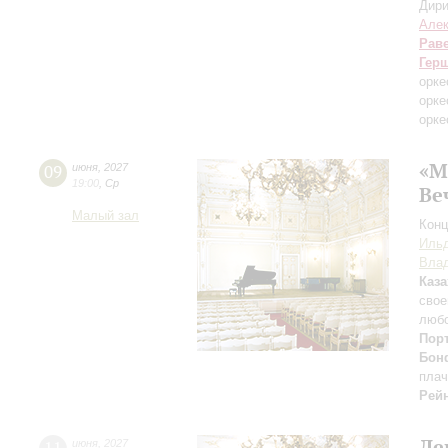
Дири
Але
Рав
Гер
орке
орке
орке
«М
09
июня
,
2027
19:00
,
Ср
Ве
Малый зал
Конц
Ильд
Вла
Каз
свое
люб
Пор
Бон
плач
Рей
Ле
июня
,
2027