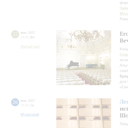
фор
Чай
Мус
Рома
Ег
25
мая
,
2027
19:00
,
Вт
Ве
Малый зал
Конц
Ска
испа
Аль
сюи
Бра
для
«Син
Ле
26
мая
,
2027
18:00
,
Ср
ис
Шо
Музиторий
Лекц