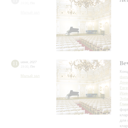
11
19:00
,
Пт
Малый зал
Ве
11
июня
,
2027
19:00
,
Пт
Конц
Малый зал
фила
Дени
Евге
Ирин
Зуба
Гли
фор
клар
для 
клар