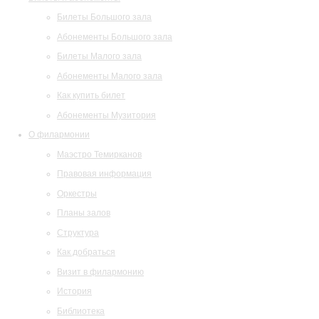
Билеты Большого зала
Абонементы Большого зала
Билеты Малого зала
Абонементы Малого зала
Как купить билет
Абонементы Музитория
О филармонии
Маэстро Темирканов
Правовая информация
Оркестры
Планы залов
Структура
Как добраться
Визит в филармонию
История
Библиотека