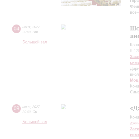
Гер
Фей
всё»
Шо
04
июня
,
2027
20:00
,
Пт
ви
Большой зал
Конц
К 12
Зас
сим
Дири
виол
Моц
Конц
Сим
«Д
09
июня
,
2027
20:00
,
Ср
Конц
Большой зал
джи
Зас
сим