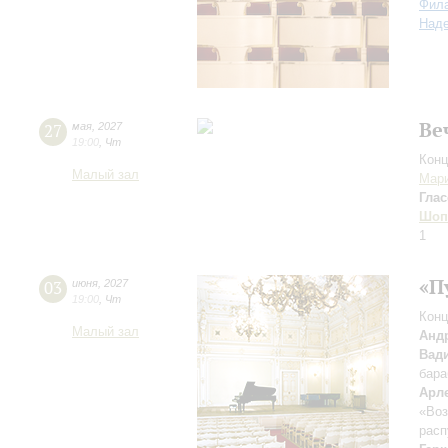
Фил
Над
Ве
27
мая
,
2027
19:00
,
Чт
Конц
Малый зал
Мари
Глас
Шоп
1
«П
03
июня
,
2027
19:00
,
Чт
Конц
Малый зал
Анд
Вад
бара
Арл
«Воз
расп