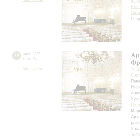
форт
Елиз
Лис
Скер
Ар
28
июня
,
2027
19:00
,
Пн
Фр
Малый зал
Ц
Симф
Пав
Игор
Анн
Худо
Петр
Мар
Арх
разу
Хвал
Тебе