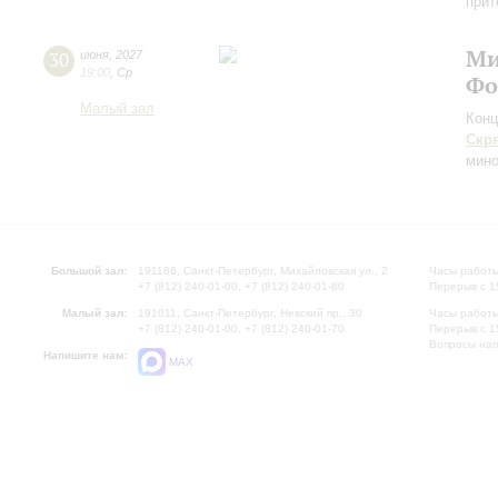
прит
Ми
30
июня
,
2027
19:00
,
Ср
Фо
Малый зал
Конц
Скр
мин
Большой зал:
191186, Санкт-Петербург, Михайловская ул., 2
Часы работы
+7 (812) 240-01-00, +7 (812) 240-01-80
Перерыв с 1
Малый зал:
191011, Санкт-Петербург, Невский пр., 30
Часы работы
+7 (812) 240-01-00, +7 (812) 240-01-70
Перерыв с 1
Вопросы на
Напишите нам:
MAX