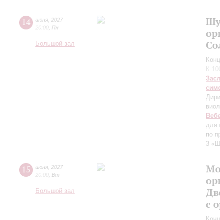
Шу
14
июня
,
2027
20:00
,
Пн
ор
Со
Большой зал
Конц
К 10
Зас
сим
Дири
виол
Веб
для 
по п
3 «Ш
Мо
15
июня
,
2027
20:00
,
Вт
ор
Дв
Большой зал
с 
Конц