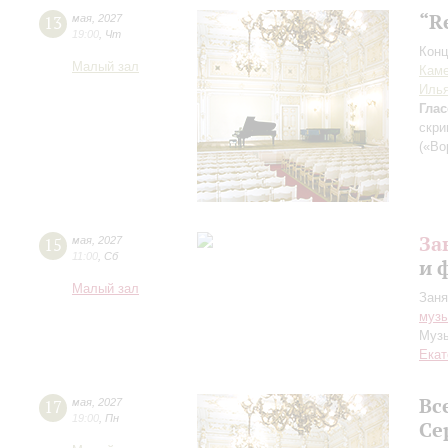
“R
13
мая
,
2027
19:00
,
Чт
Конц
Малый зал
Каме
Иль
Глас
скри
(«Во
За
15
мая
,
2027
11:00
,
Сб
и 
Малый зал
Заня
музы
Музы
Екат
Вс
17
мая
,
2027
19:00
,
Пн
Се