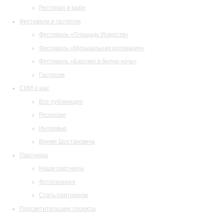
Ресторан и кафе
Фестивали и гастроли
Фестиваль «Площадь Искусств»
Фестиваль «Музыкальная коллекция»
Фестиваль «Барокко в белую ночь»
Гастроли
СМИ о нас
Все публикации
Рецензии
Интервью
Время Шостаковича
Партнеры
Наши партнеры
Фотогалерея
Стать партнером
Просветительские проекты