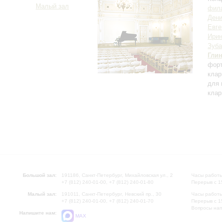
Малый зал
фила
Дени
Евге
Ирин
Зуба
Гли
фор
клар
для 
клар
Большой зал:
191186, Санкт-Петербург, Михайловская ул., 2
Часы работы
+7 (812) 240-01-00, +7 (812) 240-01-80
Перерыв с 1
Малый зал:
191011, Санкт-Петербург, Невский пр., 30
Часы работы
+7 (812) 240-01-00, +7 (812) 240-01-70
Перерыв с 1
Вопросы на
Напишите нам:
MAX