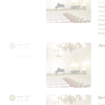
Вла
Каз
свое
люб
Пор
Бон
плач
Рей
Ле
11
июня
,
2027
19:00
,
Пт
Малый зал
Ве
11
июня
,
2027
19:00
,
Пт
Конц