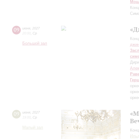
Моц
Конц
Сим
«Д
09
июня
,
2027
20:00
,
Ср
Конц
Большой зал
джи
Зас
сим
Дири
Але
Рав
Гер
орке
орке
орке
«М
09
июня
,
2027
19:00
,
Ср
Ве
Малый зал
Конц
Ильд