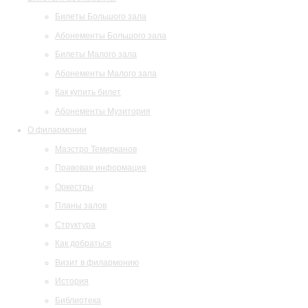
Билеты Большого зала
Абонементы Большого зала
Билеты Малого зала
Абонементы Малого зала
Как купить билет
Абонементы Музитория
О филармонии
Маэстро Темирканов
Правовая информация
Оркестры
Планы залов
Структура
Как добраться
Визит в филармонию
История
Библиотека