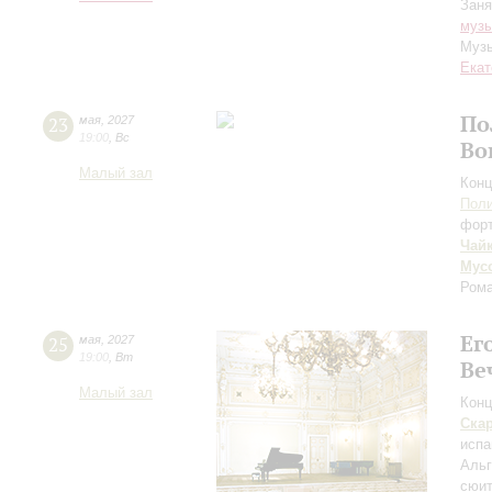
Заня
музы
Музы
Екат
По
23
мая
,
2027
19:00
,
Вс
Во
Малый зал
Конц
Пол
фор
Чай
Мус
Рома
Ег
25
мая
,
2027
19:00
,
Вт
Ве
Малый зал
Конц
Ска
испа
Аль
сюи