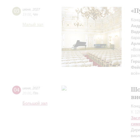
«П
03
июня
,
2027
19:00
,
Чт
Конц
Малый зал
Анд
Вад
бара
Арл
«Воз
расп
Гер
Фей
всё»
Шо
04
июня
,
2027
20:00
,
Пт
ви
Большой зал
Конц
К 12
Зас
сим
Дири
виол