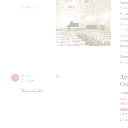
Конц
Малый зал
фила
Арти
фил
Рим
клар
опе
духо
Джо
Галь
Мак
Риче
Ди
13
мая
,
2027
20:00
,
Чт
Со
Большой зал
Конц
акад
Зас
сим
Бет
Сим