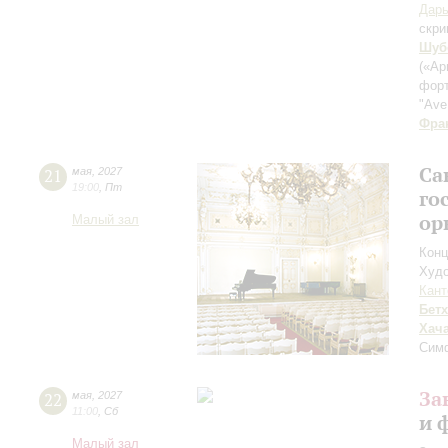
Дар
скри
Шуб
(«Ар
форт
"Ave
Фра
Са
21
мая
,
2027
19:00
,
Пт
го
ор
Малый зал
Конц
Худо
Кант
Бет
Хач
Сим
За
22
мая
,
2027
11:00
,
Сб
и 
Малый зал