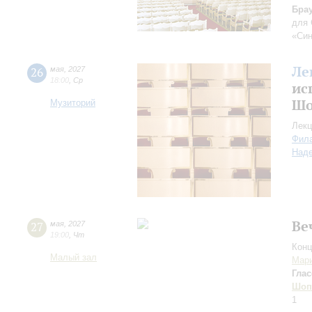
Бра
для
«Син
Ле
26
мая
,
2027
18:00
,
Ср
ис
Шо
Музиторий
Лекц
Фил
Над
Ве
27
мая
,
2027
19:00
,
Чт
Конц
Малый зал
Мари
Глас
Шоп
1