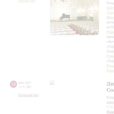
Малый зал
Конц
форт
Тим
Мет
мот
из П
Рах
мел
«Арл
«Сор
Скер
Рах
«Си
Рах
Рах
Ди
18
мая
,
2027
20:00
,
Вт
Со
Большой зал
Конц
орке
К 95
Ака