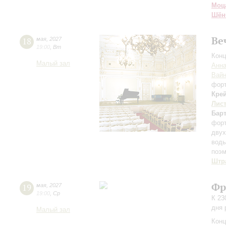
Моц
Шён
Ве
18
мая
,
2027
19:00
,
Вт
Конц
Малый зал
Анна
Вай
фор
Кре
Лис
Бар
фор
двух
вод
поэ
Штра
Фр
19
мая
,
2027
19:00
,
Ср
К 23
дня 
Малый зал
Конц