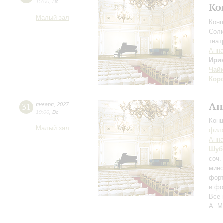
15:00
,
Вс
Ко
Малый зал
Конц
Соли
теат
Анна
Ири
Чай
Кор
Ан
31
января
,
2027
19:00
,
Вс
Конц
Малый зал
фила
Анна
Шуб
соч.
мино
форт
и фо
Все 
А. М