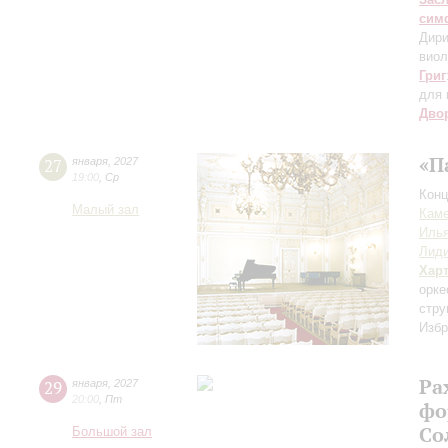
сим
Дири
виол
Григ
для 
Дво
«П
27
января
,
2027
19:00
,
Ср
Конц
Малый зал
Каме
Иль
Лиди
Хар
орке
стру
Избр
Ра
29
января
,
2027
20:00
,
Пт
фо
Со
Большой зал