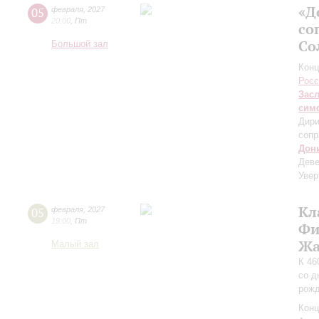
«Д
05
февраля
,
2027
20:00
,
Пт
со
Со
Большой зал
Конц
Росс
Зас
сим
Дири
сопр
Дон
Дев
Увер
Кл
05
февраля
,
2027
19:00
,
Пт
Фи
Жа
Малый зал
К 46
со д
рожд
Конц