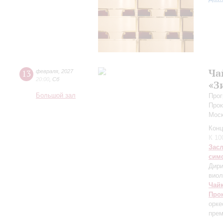
Ча
13
февраля
,
2027
20:00
,
Сб
«З
Большой зал
Прог
Прок
Моск
Конц
К 10
Зас
сим
Дири
виол
Чай
Про
орк
пре