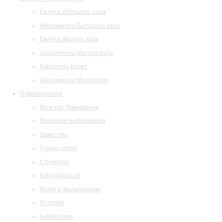
Билеты Большого зала
Абонементы Большого зала
Билеты Малого зала
Абонементы Малого зала
Как купить билет
Абонементы Музитория
О филармонии
Маэстро Темирканов
Правовая информация
Оркестры
Планы залов
Структура
Как добраться
Визит в филармонию
История
Библиотека