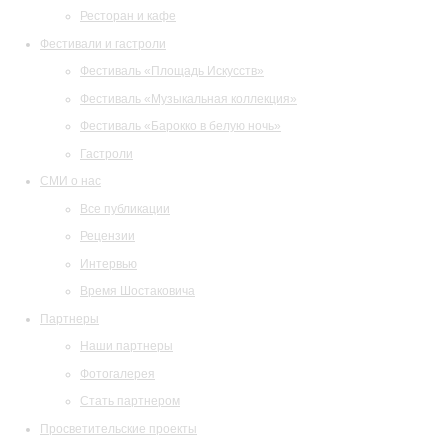
Ресторан и кафе
Фестивали и гастроли
Фестиваль «Площадь Искусств»
Фестиваль «Музыкальная коллекция»
Фестиваль «Барокко в белую ночь»
Гастроли
СМИ о нас
Все публикации
Рецензии
Интервью
Время Шостаковича
Партнеры
Наши партнеры
Фотогалерея
Стать партнером
Просветительские проекты