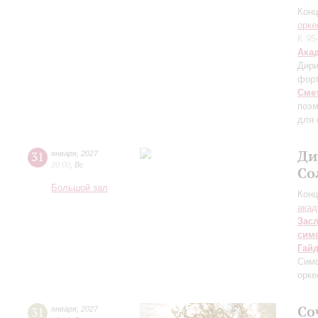
Конц
орке
К 95
Ака
Дири
фор
Сме
поэм
для 
Ди
31
января
,
2027
20:00
,
Вс
Со
Большой зал
Конц
акад
Зас
сим
Гай
Сим
орке
Со
31
января
,
2027