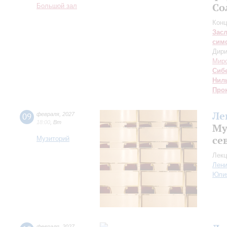
Со
Большой зал
Конц
Зас
сим
Дири
Мир
Сиб
Нил
Про
Ле
09
февраля
,
2027
18:00
,
Вт
Му
се
Музиторий
Лекц
Лен
Юли
февраля
,
2027