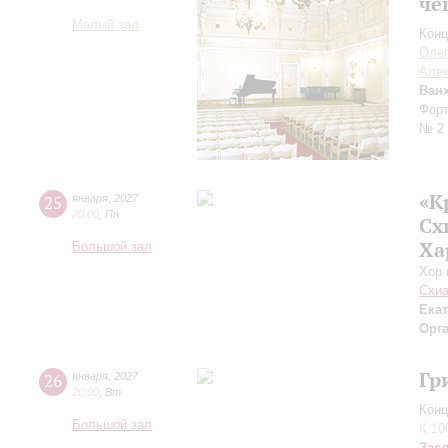
че
Малый зал
Конц
Оле
Алек
Ван
Форт
№ 2
«К
25
января
,
2027
20:00
,
Пн
Сх
Ха
Большой зал
Хор 
Схиа
Ека
Орг
Гр
26
января
,
2027
20:00
,
Вт
Конц
Большой зал
К 10
Зас