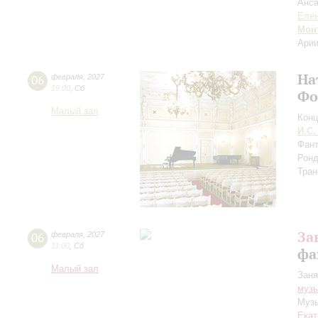
Анса
Елен
Мон
Арии
На
06
февраля
,
2027
19:00
,
Сб
Фо
Малый зал
Конц
И.С.
Фант
Ронд
Тран
За
06
февраля
,
2027
11:00
,
Сб
фа
Малый зал
Заня
музы
Музы
Екат