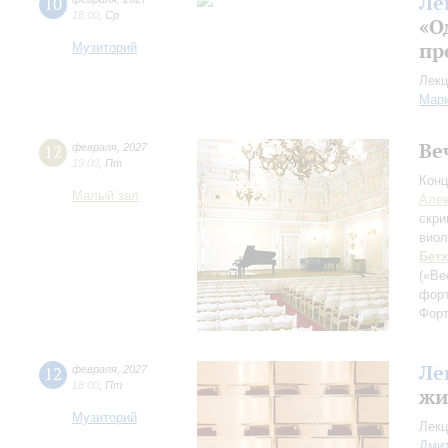
Ле
10
18:00
,
Ср
«О
пр
Музиторий
Лекц
Мар
Ве
12
февраля
,
2027
19:00
,
Пт
Конц
Малый зал
Алек
скри
вио
Бет
(«Ве
фор
Форт
Ле
12
февраля
,
2027
18:00
,
Пт
жи
Музиторий
Лекц
Дмит