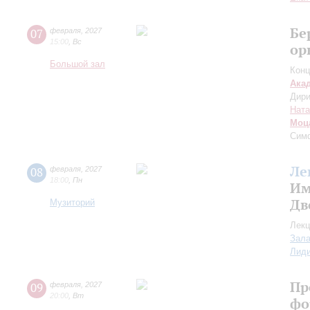
Бе
07
февраля
,
2027
15:00
,
Вс
ор
Большой зал
Конц
Ака
Дири
Ната
Моц
Сим
Ле
08
февраля
,
2027
18:00
,
Пн
Им
Дв
Музиторий
Лекц
Зала
Лид
Пр
09
февраля
,
2027
20:00
,
Вт
фо