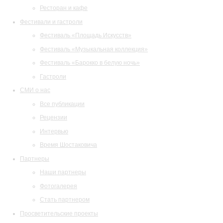
Ресторан и кафе
Фестивали и гастроли
Фестиваль «Площадь Искусств»
Фестиваль «Музыкальная коллекция»
Фестиваль «Барокко в белую ночь»
Гастроли
СМИ о нас
Все публикации
Рецензии
Интервью
Время Шостаковича
Партнеры
Наши партнеры
Фотогалерея
Стать партнером
Просветительские проекты