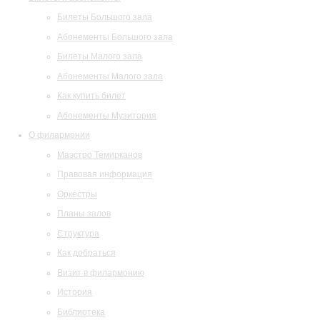
Билеты Большого зала
Абонементы Большого зала
Билеты Малого зала
Абонементы Малого зала
Как купить билет
Абонементы Музитория
О филармонии
Маэстро Темирканов
Правовая информация
Оркестры
Планы залов
Структура
Как добраться
Визит в филармонию
История
Библиотека