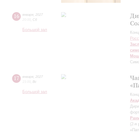
Ди
16
января
,
2027
20:00
,
Сб
Со
Большой зал
Конц
Росс
Зас
сим
Моц
Симф
Ча
17
января
,
2027
15:00
,
Вс
«П
Большой зал
Конц
Ака
Дири
фор
Рах
(2-я
«Пат