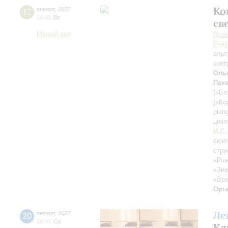
Ко
17
января
,
2027
15:00
,
Вс
св
Малый зал
Пушк
Екат
альт
конт
Оль
Пах
(«Бе
(«Ко
pian
цикл
И.С.
сюит
стру
«Рож
«Зим
«Вре
Орг
Ле
20
января
,
2027
18:00
,
Ср
Кл