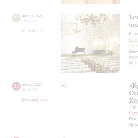
Бо
24
января
,
2027
19:00
,
Вс
че
Малый зал
Конц
Оле
Алек
Ван
Форт
№ 2
«К
25
января
,
2027
20:00
,
Пн
Сх
Ха
Большой зал
Хор 
Схиа
Ека
Орг