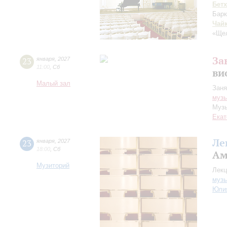
Бет
Барк
Чай
«Ще
За
23
января
,
2027
11:00
,
Сб
ви
Малый зал
Заня
музы
Музы
Екат
Ле
23
января
,
2027
18:00
,
Сб
Ам
Музиторий
Лекц
музы
Юли