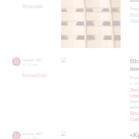
Музиторий
Лекц
Фил
Над
Шо
21
января
,
2027
20:00
,
Чт
ви
Большой зал
Конц
К 12
Зас
сим
Дири
виол
Шос
Стр
«К
22
января
,
2027
20:00
,
Пт