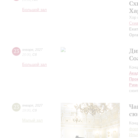
Сх
Ха
Большой зал
Хор 
Схиа
Ека
Орг
Ди
23
января
,
2027
20:00
,
Сб
Со
Большой зал
Конц
Ака
Про
Рим
сюит
Ча
23
января
,
2027
19:00
,
Сб
сю
Малый зал
Конц
форт
Илья