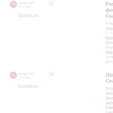
Ра
29
января
,
2027
20:00
,
Пт
фо
Со
Большой зал
Конц
орке
К 95
Ака
Дири
фор
Сме
поэм
для 
Ди
31
января
,
2027
20:00
,
Вс
Со
Большой зал
Конц
акад
Зас
сим
Гай
Сим