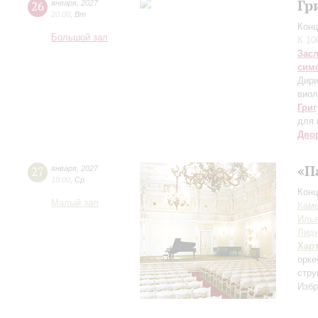
Гр
26
января
,
2027
20:00
,
Вт
Конц
Большой зал
К 10
Зас
сим
Дири
виол
Григ
для 
Дво
«П
27
января
,
2027
19:00
,
Ср
Конц
Малый зал
Каме
Иль
Лиди
Хар
орке
стру
Избр