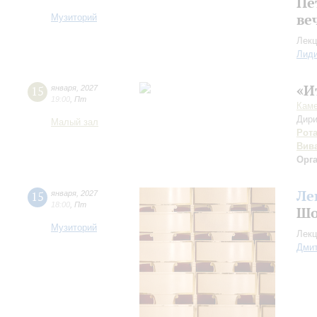
Пе
ве
Музиторий
Лекц
Лид
«И
15
января
,
2027
19:00
,
Пт
Каме
Дири
Малый зал
Рот
Вив
Орг
Ле
15
января
,
2027
18:00
,
Пт
Шо
Музиторий
Лекц
Дмит