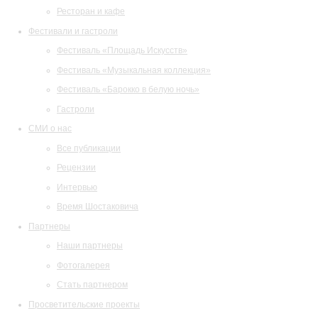
Ресторан и кафе
Фестивали и гастроли
Фестиваль «Площадь Искусств»
Фестиваль «Музыкальная коллекция»
Фестиваль «Барокко в белую ночь»
Гастроли
СМИ о нас
Все публикации
Рецензии
Интервью
Время Шостаковича
Партнеры
Наши партнеры
Фотогалерея
Стать партнером
Просветительские проекты