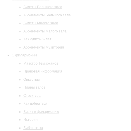
Билеты Большого зала
Абонементы Большого зала
Билеты Малого зала
Абонементы Малого зала
Как купить билет
Абонементы Музитория
О филармонии
Маэстро Темирканов
Правовая информация
Оркестры
Планы залов
Структура
Как добраться
Визит в филармонию
История
Библиотека