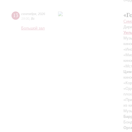
«Г
13
сентября
,
2026
19:00
,
Вс
Симф
Дири
Большой зал
Уил
Музы
кино
«Ино
«Ми
кино
«Мст
Цим
кино
«Кор
«Одн
плох
«При
из к
Музы
Бар
Бон
Орг