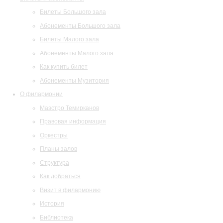
Билеты Большого зала
Абонементы Большого зала
Билеты Малого зала
Абонементы Малого зала
Как купить билет
Абонементы Музитория
О филармонии
Маэстро Темирканов
Правовая информация
Оркестры
Планы залов
Структура
Как добраться
Визит в филармонию
История
Библиотека