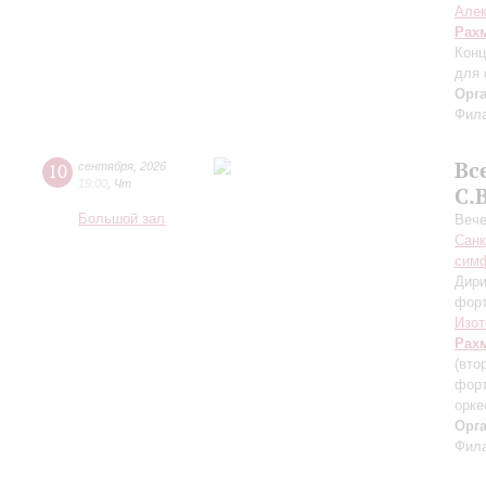
Алек
Рах
Конц
для 
Орг
Фила
Вс
10
сентября
,
2026
19:00
,
Чт
С.
Большой зал
Вече
Санк
симф
Дири
фор
Изот
Рах
(вто
форт
орке
Орг
Фила