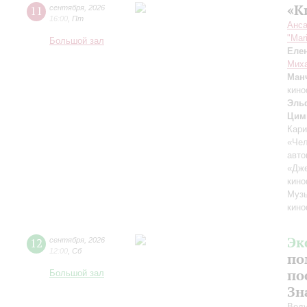
«К
11
сентября
,
2026
16:00
,
Пт
Анса
"Mar
Большой зал
Еле
Миха
Ман
кино
Эль
Цим
Кари
«Чел
авто
«Дж
кино
Музы
кино
Эк
12
сентября
,
2026
12:00
,
Сб
по
по
Большой зал
Зн
Вед