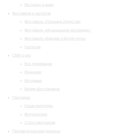
Ресторан и кафе
Фестивали и гастроли
Фестиваль «Площадь Искусств»
Фестиваль «Музыкальная коллекция»
Фестиваль «Барокко в белую ночь»
Гастроли
СМИ о нас
Все публикации
Рецензии
Интервью
Время Шостаковича
Партнеры
Наши партнеры
Фотогалерея
Стать партнером
Просветительские проекты