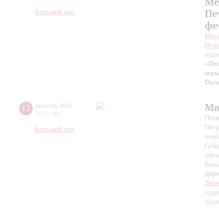
Ме
Пе
Большой зал
фе
Моск
Игор
худо
«Лео
муз
Орг
Ма
13
августа
,
2026
20:00
,
Чт
Похв
Петр
Большой зал
ново
Губе
обла
Боль
Дири
Дени
худо
худо