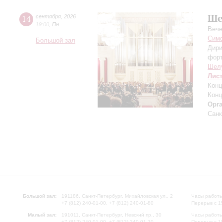
Ше
14
сентября
,
2026
19:00
,
Пн
Вече
Симф
Большой зал
Дири
фор
Шел
Лис
Конц
Конц
Орг
Санк
Большой зал:
191186, Санкт-Петербург, Михайловская ул., 2
Часы работы
+7 (812) 240-01-00, +7 (812) 240-01-80
Перерыв с 1
Малый зал:
191011, Санкт-Петербург, Невский пр., 30
Часы работы
+7 (812) 240-01-00, +7 (812) 240-01-70
Перерыв с 1