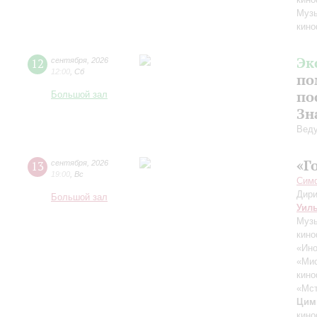
Музы
кино
Эк
12
сентября
,
2026
12:00
,
Сб
по
по
Большой зал
Зн
Вед
«Г
13
сентября
,
2026
19:00
,
Вс
Симф
Дири
Большой зал
Уил
Музы
кино
«Ино
«Ми
кино
«Мст
Цим
кино