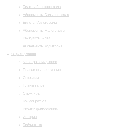
Билеты Большого зала
Абонементы Большого зала
Билеты Малого зала
Абонементы Малого зала
Как купить билет
Абонементы Музитория
О филармонии
Маэстро Темирканов
Правовая информация
Оркестры
Планы залов
Структура
Как добраться
Визит в филармонию
История
Библиотека