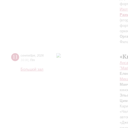
фор
Изот
Рах
(вто
форт
орке
Орг
Фила
«К
11
сентября
,
2026
16:00
,
Пт
Анса
"Mar
Большой зал
Еле
Миха
Ман
кино
Эль
Цим
Кари
«Чел
авто
«Дж
кино