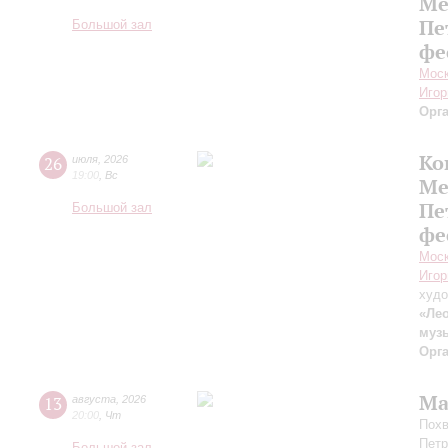
Ме
Пе
Большой зал
фе
Моск
Игор
Орг
Ко
26
июля
,
2026
19:00
,
Вс
Ме
Пе
Большой зал
фе
Моск
Игор
худо
«Лео
муз
Орг
Ма
13
августа
,
2026
20:00
,
Чт
Похв
Петр