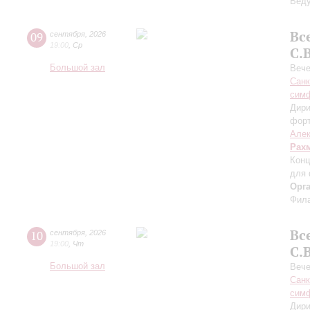
Вед
Вс
09
сентября
,
2026
19:00
,
Ср
С.
Большой зал
Вече
Санк
симф
Дири
фор
Алек
Рах
Конц
для 
Орг
Фила
Вс
10
сентября
,
2026
19:00
,
Чт
С.
Большой зал
Вече
Санк
симф
Дири