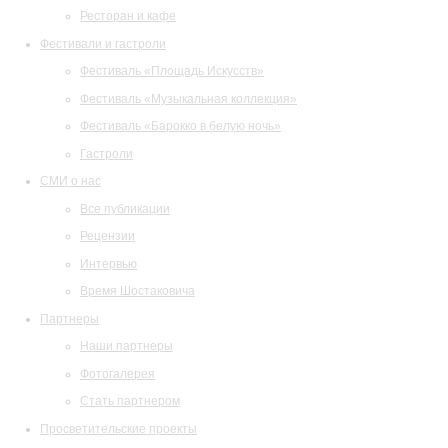
Ресторан и кафе
Фестивали и гастроли
Фестиваль «Площадь Искусств»
Фестиваль «Музыкальная коллекция»
Фестиваль «Барокко в белую ночь»
Гастроли
СМИ о нас
Все публикации
Рецензии
Интервью
Время Шостаковича
Партнеры
Наши партнеры
Фотогалерея
Стать партнером
Просветительские проекты