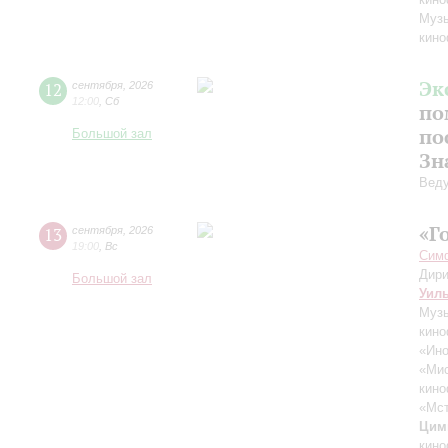
Музы
кино
Эк
12
сентября
,
2026
12:00
,
Сб
по
по
Большой зал
Зн
Вед
«Г
13
сентября
,
2026
19:00
,
Вс
Симф
Дири
Большой зал
Уил
Музы
кино
«Ино
«Ми
кино
«Мст
Цим
кино