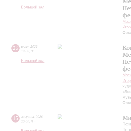
Ме
Пе
Большой зал
фе
Моск
Игор
Орг
Ко
26
июля
,
2026
19:00
,
Вс
Ме
Пе
Большой зал
фе
Моск
Игор
худо
«Лео
муз
Орг
Ма
13
августа
,
2026
20:00
,
Чт
Похв
Петр