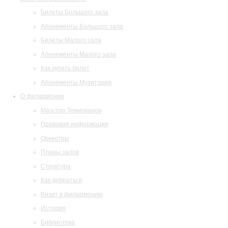
Билеты Большого зала
Абонементы Большого зала
Билеты Малого зала
Абонементы Малого зала
Как купить билет
Абонементы Музитория
О филармонии
Маэстро Темирканов
Правовая информация
Оркестры
Планы залов
Структура
Как добраться
Визит в филармонию
История
Библиотека