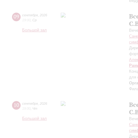
Вед
Вс
09
сентября
,
2026
19:00
,
Ср
С.
Большой зал
Вече
Санк
симф
Дири
фор
Алек
Рах
Конц
для 
Орг
Фила
Вс
10
сентября
,
2026
19:00
,
Чт
С.
Большой зал
Вече
Санк
симф
Дири