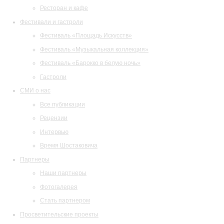
Ресторан и кафе
Фестивали и гастроли
Фестиваль «Площадь Искусств»
Фестиваль «Музыкальная коллекция»
Фестиваль «Барокко в белую ночь»
Гастроли
СМИ о нас
Все публикации
Рецензии
Интервью
Время Шостаковича
Партнеры
Наши партнеры
Фотогалерея
Стать партнером
Просветительские проекты