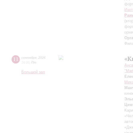
фор
Изот
Рах
(вто
форт
орке
Орг
Фила
«К
11
сентября
,
2026
16:00
,
Пт
Анса
"Mar
Большой зал
Еле
Миха
Ман
кино
Эль
Цим
Кари
«Чел
авто
«Дж
кино