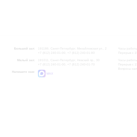
Большой зал:
191186, Санкт-Петербург, Михайловская ул., 2
Часы работы
+7 (812) 240-01-00, +7 (812) 240-01-80
Перерыв с 1
Малый зал:
191011, Санкт-Петербург, Невский пр., 30
Часы работы
+7 (812) 240-01-00, +7 (812) 240-01-70
Перерыв с 1
Вопросы на
Напишите нам:
MAX