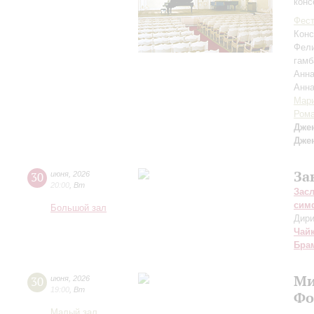
конс
Фест
Конс
Фел
гамб
Анна
Анн
Мар
Рома
Дже
Дже
За
30
июня
,
2026
20:00
,
Вт
Зас
сим
Большой зал
Дири
Чай
Бра
Ми
30
июня
,
2026
19:00
,
Вт
Фо
Малый зал