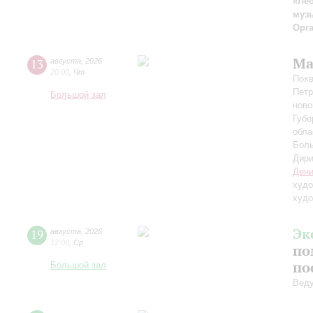
«Лео
муз
Орг
Ма
13
августа
,
2026
20:00
,
Чт
Похв
Петр
Большой зал
ново
Губе
обла
Боль
Дири
Дени
худо
худо
Эк
19
августа
,
2026
12:00
,
Ср
по
по
Большой зал
Вед