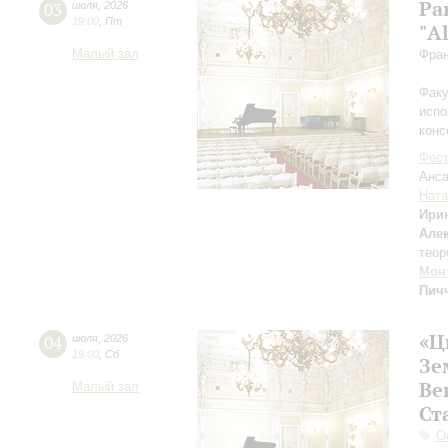
Ра
03
июля
,
2026
19:00
,
Пт
"Al
Малый зал
Фран
Факу
испо
конс
Фест
Анса
Ната
Ири
Але
теор
Мон
Пич
«Ц
04
июля
,
2026
19:00
,
Сб
Зе
Ве
Малый зал
Ст
О