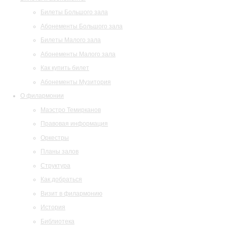
Билеты Большого зала
Абонементы Большого зала
Билеты Малого зала
Абонементы Малого зала
Как купить билет
Абонементы Музитория
О филармонии
Маэстро Темирканов
Правовая информация
Оркестры
Планы залов
Структура
Как добраться
Визит в филармонию
История
Библиотека