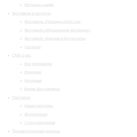
Ресторан и кафе
Фестивали и гастроли
Фестиваль «Площадь Искусств»
Фестиваль «Музыкальная коллекция»
Фестиваль «Барокко в белую ночь»
Гастроли
СМИ о нас
Все публикации
Рецензии
Интервью
Время Шостаковича
Партнеры
Наши партнеры
Фотогалерея
Стать партнером
Просветительские проекты