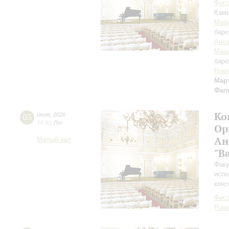
Фест
Каме
Мари
баро
Анса
Мари
баро
Рома
Мар
Фал
Ко
03
июля
,
2026
14:00
,
Пт
Ор
Ан
Малый зал
"B
Факу
испо
конс
Фест
Рома