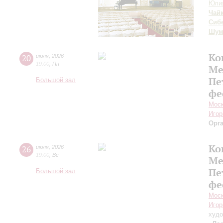
Юли
Чай
Сиб
Шум
Ко
20
июля
,
2026
19:00
,
Пн
Ме
Пе
Большой зал
фе
Моск
Игор
Орг
Ко
26
июля
,
2026
19:00
,
Вс
Ме
Пе
Большой зал
фе
Моск
Игор
худо