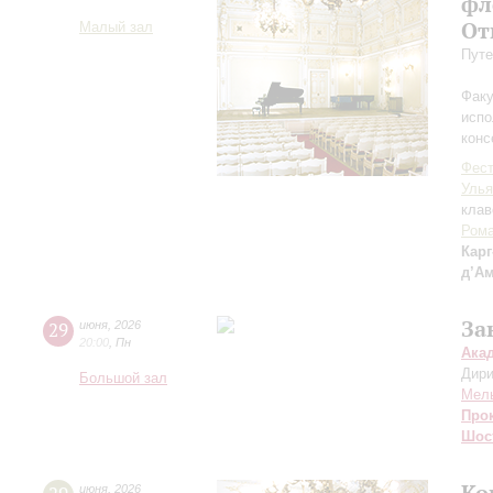
фл
От
Малый зал
Путе
Факу
испо
конс
Фест
Улья
клав
Рома
Карг
д’А
За
29
июня
,
2026
20:00
,
Пн
Ака
Дири
Большой зал
Мел
Про
Шос
Ко
июня
,
2026