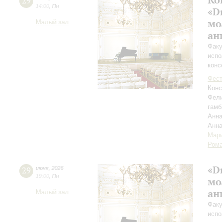
29
14:00
,
Пн
«D
мо
Малый зал
ан
Факу
испо
конс
Фест
Конс
Фел
гамб
Анна
Анн
Мар
Рома
«D
29
июня
,
2026
19:00
,
Пн
мо
ан
Малый зал
Факу
испо