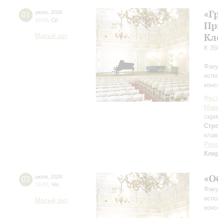
«Г
01
июля
,
2026
19:00
,
Ср
Пр
Кл
Малый зал
К 35
Факу
испо
конс
Фест
Мар
скри
Стр
клав
Рома
Кле
«О
02
июля
,
2026
19:00
,
Чт
Факу
испо
Малый зал
конс