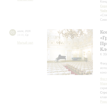
Конц
Скр
Чай
«Спя
Сим
Ко
01
июля
,
2026
14:00
,
Ср
«Г
Пр
Малый зал
Кл
К 35
Факу
испо
конс
Фест
Мар
скри
Стр
клав
Рома